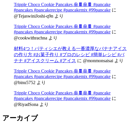
Tripple Choco Cookie Pancakes 🥞🍫🥞🍫 #pancake
#pancakes #pancakerecipe #pancakemix #99pancake
に
@TejaswiniJoshi-q9n
より
Tripple Choco Cookie Pancakes 🥞🍫🥞🍫 #pancake
#pancakes #pancakerecipe #pancakemix #99pancake
に
@cookwithrachna
より
材料4つ！パティシエが教える一番濃厚なバナナアイス
の作り方 #お菓子作り #プロのレシピ #簡単レシピ #バ
ナナ #アイスクリーム #アイス
に
@monmonsaisai
より
Tripple Choco Cookie Pancakes 🥞🍫🥞🍫 #pancake
#pancakes #pancakerecipe #pancakemix #99pancake
に
@binu5752
より
Tripple Choco Cookie Pancakes 🥞🍫🥞🍫 #pancake
#pancakes #pancakerecipe #pancakemix #99pancake
に
@RiyadSona
より
アーカイブ