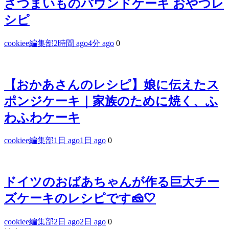
さつまいものパウンドケーキ おやつレ
シピ
cookiee編集部
2時間 ago
4分 ago
0
【おかあさんのレシピ】娘に伝えたス
ポンジケーキ｜家族のために焼く、ふ
わふわケーキ
cookiee編集部
1日 ago
1日 ago
0
ドイツのおばあちゃんが作る巨大チー
ズケーキのレシピです🧀🤍
cookiee編集部
2日 ago
2日 ago
0