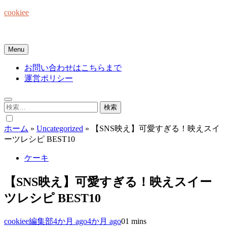
Skip
cookiee
to
content
お菓子でみんなを笑顔にしたい☆
Menu
お問い合わせはこちらまで
運営ポリシー
検
索:
ホーム
»
Uncategorized
»
【SNS映え】可愛すぎる！映えスイ
ーツレシピ BEST10
ケーキ
【SNS映え】可愛すぎる！映えスイー
ツレシピ BEST10
cookiee編集部
4か月 ago
4か月 ago
0
1 mins