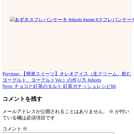
Previous:
【簡単スイーツ】オレオアイス（生クリーム、飲む
投
ヨーグルト、ヨーグルトVer.）の作り方 #shorts
稿
Next:
チョコと紅茶のタルト 紅茶ガナッシュレシピ66
ナ
コメントを残す
ビ
メールアドレスが公開されることはありません。
※
が付い
ゲ
ている欄は必須項目です
ー
コメント
※
シ