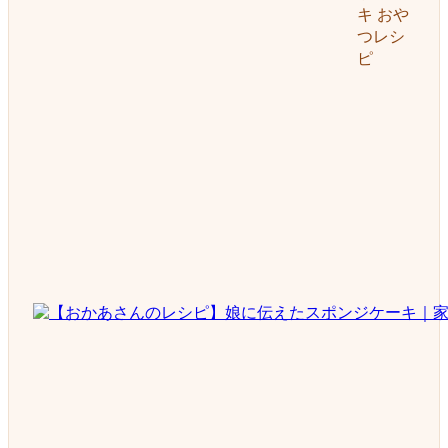
キ おや
つレシ
ピ