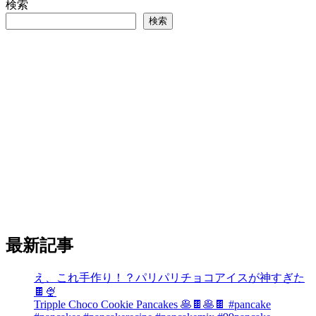
検索
検索
最新記事
え、これ手作り！？パリパリチョコアイスが神すぎた
🍫🍨
Tripple Choco Cookie Pancakes 🥞🍫🥞🍫 #pancake