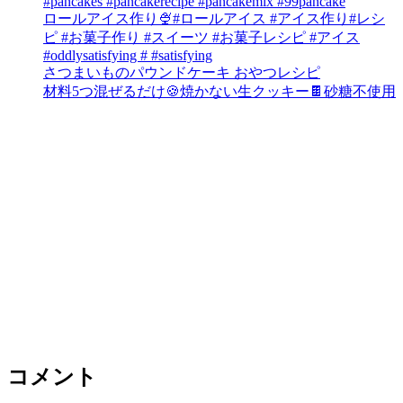
#pancakes #pancakerecipe #pancakemix #99pancake
ロールアイス作り🍨#ロールアイス #アイス作り#レシ
ピ #お菓子作り #スイーツ #お菓子レシピ #アイス
#oddlysatisfying # #satisfying⁠
さつまいものパウンドケーキ おやつレシピ
材料5つ混ぜるだけ🍪焼かない生クッキー🍫砂糖不使用
コメント