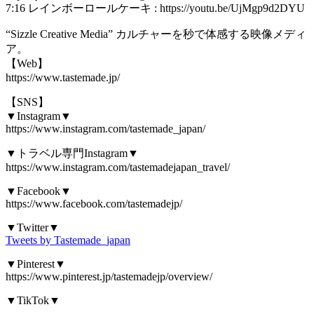
7:16 レインボーロールケーキ : https://youtu.be/UjMgp9d2DYU
“Sizzle Creative Media” カルチャーを秒で体感する映像メディ
ア。
【Web】
https://www.tastemade.jp/
【SNS】
▼Instagram▼
https://www.instagram.com/tastemade_japan/
▼トラベル専門Instagram▼
https://www.instagram.com/tastemadejapan_travel/
▼Facebook▼
https://www.facebook.com/tastemadejp/
▼Twitter▼
Tweets by Tastemade_japan
▼Pinterest▼
https://www.pinterest.jp/tastemadejp/overview/
▼TikTok▼