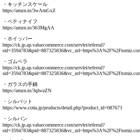
・キッチンスケール
https://amzn.to/3wAmGxZ
・ペティナイフ
https://amzn.to/363MgAA
・ホイッパー
https://ck.jp.ap.valuecommerce.com/servlet/referral?
sid=3594783&pid=887325836&vc_url=https%3A%2F%2Ftomiz.c
・ゴムベラ
https://ck.jp.ap.valuecommerce.com/servlet/referral?
sid=3594783&pid=887325836&vc_url=https%3A%2F%2Ftomiz.c
・ガラスの手鍋
https://amzn.to/3qlwaZN
・シルパット
https://www.cotta.jp/products/detail.php?product_id=087673
・シルパン
https://ck.jp.ap.valuecommerce.com/servlet/referral?
sid=3594783&pid=887325836&vc_url=https%3A%2F%2Ftomiz.c