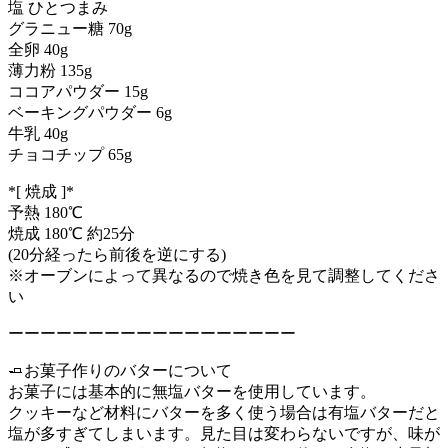
塩 ひとつまみ
グラニュー糖 70g
全卵 40g
薄力粉 135g
ココアパウダー 15g
ベーキングパウダー 6g
牛乳 40g
チョコチップ 65g
*[ 焼成 ]*
予熱 180℃
焼成 180℃ 約25分
(20分経ったら前後を逆にする)
※オーブンによって異なるので焼き色を見て調整してくださ
い
ーーーーーーーーーーーーーーーーーー
🧈お菓子作りのバターについて
お菓子には基本的に無塩バターを使用しています。
クッキーなど材料にバターを多く使う場合は有塩バターだと
塩が多すぎてしまいます。見た目は変わらないですが、味が