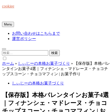
Skip
cookiee
to
content
お菓子でみんなを笑顔にしたい☆
Menu
お問い合わせはこちらまで
運営ポリシー
検
索:
ホーム
»
しぃじーの本格お菓子づくり
»
【保存版】本格バレ
ンタインお菓子4選｜フィナンシェ・マドレーヌ・チョコチ
ップスコーン・チョコマフィン | お菓子作り
しぃじーの本格お菓子づくり
【保存版】本格バレンタインお菓子4選
｜フィナンシェ・マドレーヌ・チョコ
チップスコーン・チョコマフィン | お