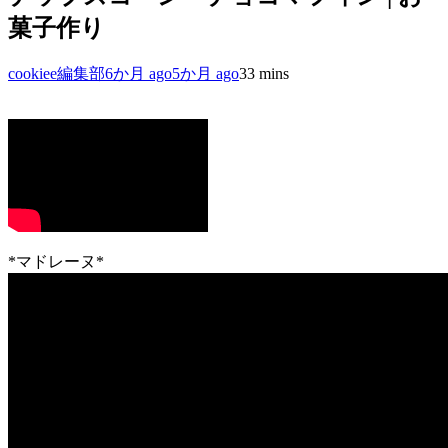
菓子作り
cookiee編集部
6か月 ago
5か月 ago
3
3 mins
*マドレーヌ*