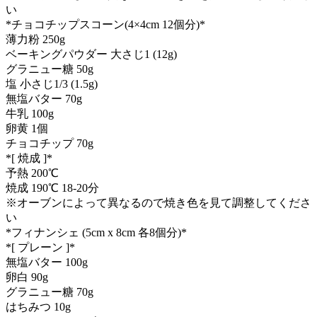
い
*チョコチップスコーン(4×4cm 12個分)*
薄力粉 250g
ベーキングパウダー 大さじ1 (12g)
グラニュー糖 50g
塩 小さじ1/3 (1.5g)
無塩バター 70g
牛乳 100g
卵黄 1個
チョコチップ 70g
*[ 焼成 ]*
予熱 200℃
焼成 190℃ 18-20分
※オーブンによって異なるので焼き色を見て調整してくださ
い
*フィナンシェ (5cm x 8cm 各8個分)*
*[ プレーン ]*
無塩バター 100g
卵白 90g
グラニュー糖 70g
はちみつ 10g