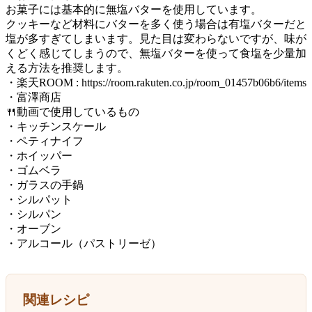
お菓子には基本的に無塩バターを使用しています。
クッキーなど材料にバターを多く使う場合は有塩バターだと
塩が多すぎてしまいます。見た目は変わらないですが、味が
くどく感じてしまうので、無塩バターを使って食塩を少量加
える方法を推奨します。
・楽天ROOM : https://room.rakuten.co.jp/room_01457b06b6/items
・富澤商店
🍴動画で使用しているもの
・キッチンスケール
・ペティナイフ
・ホイッパー
・ゴムベラ
・ガラスの手鍋
・シルパット
・シルパン
・オーブン
・アルコール（パストリーゼ）
関連レシピ