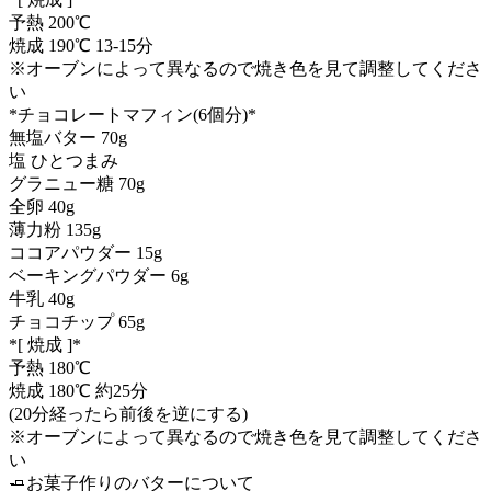
予熱 200℃
焼成 190℃ 13-15分
※オーブンによって異なるので焼き色を見て調整してくださ
い
*チョコレートマフィン(6個分)*
無塩バター 70g
塩 ひとつまみ
グラニュー糖 70g
全卵 40g
薄力粉 135g
ココアパウダー 15g
ベーキングパウダー 6g
牛乳 40g
チョコチップ 65g
*[ 焼成 ]*
予熱 180℃
焼成 180℃ 約25分
(20分経ったら前後を逆にする)
※オーブンによって異なるので焼き色を見て調整してくださ
い
🧈お菓子作りのバターについて