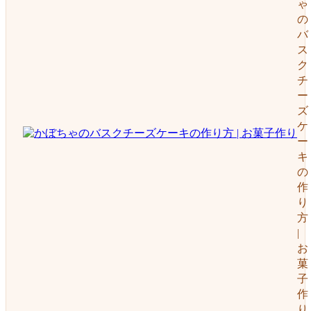
ゃ
の
バ
ス
ク
チ
ー
ズ
ケ
ー
キ
の
作
り
方
|
お
菓
子
作
り