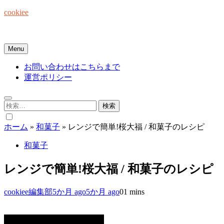
Skip
cookiee
to
content
お菓子でみんなを笑顔にしたい☆
Menu
お問い合わせはこちらまで
運営ポリシー
検
索:
ホーム
»
和菓子
»
レンジで簡単!桜大福 / 和菓子のレシピ
和菓子
レンジで簡単!桜大福 / 和菓子のレシピ
cookiee編集部
5か月 ago
5か月 ago
0
1 mins