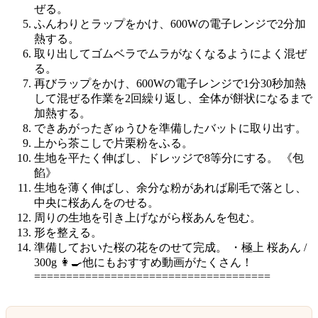
ぜる。
ふんわりとラップをかけ、600Wの電子レンジで2分加
熱する。
取り出してゴムベラでムラがなくなるようによく混ぜ
る。
再びラップをかけ、600Wの電子レンジで1分30秒加熱
して混ぜる作業を2回繰り返し、全体が餅状になるまで
加熱する。
できあがったぎゅうひを準備したバットに取り出す。
上から茶こしで片栗粉をふる。
生地を平たく伸ばし、ドレッジで8等分にする。 《包
餡》
生地を薄く伸ばし、余分な粉があれば刷毛で落とし、
中央に桜あんをのせる。
周りの生地を引き上げながら桜あんを包む。
形を整える。
準備しておいた桜の花をのせて完成。 ・極上 桜あん /
300g 👩‍🍳他にもおすすめ動画がたくさん！
=====================================