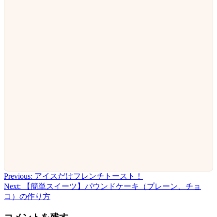
Previous:
アイスだけフレンチトースト！
投
Next:
【簡単スイーツ】パウンドケーキ（プレーン、チョ
稿
コ）の作り方
ナ