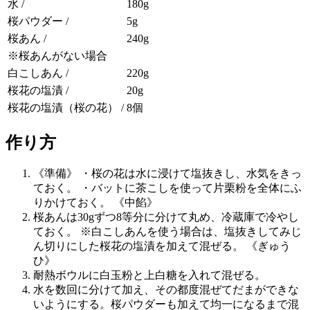
水 /
180g
桜パウダー /
5g
桜あん /
240g
※桜あんがない場合
白こしあん /
220g
桜花の塩漬 /
20g
桜花の塩漬（桜の花） /
8個
作り方
《準備》 ・桜の花は水に浸けて塩抜きし、水気をきっ
ておく。 ・バットに茶こしを使って片栗粉を全体にふ
りかけておく。 《中餡》
桜あんは30gずつ8等分に分けて丸め、冷蔵庫で冷やし
ておく。 ※白こしあんを使う場合は、塩抜きしてみじ
ん切りにした桜花の塩漬を加えて混ぜる。 《ぎゅう
ひ》
耐熱ボウルに白玉粉と上白糖を入れて混ぜる。
水を数回に分けて加え、その都度混ぜてだまができな
いようにする。桜パウダーも加えて均一になるまで混