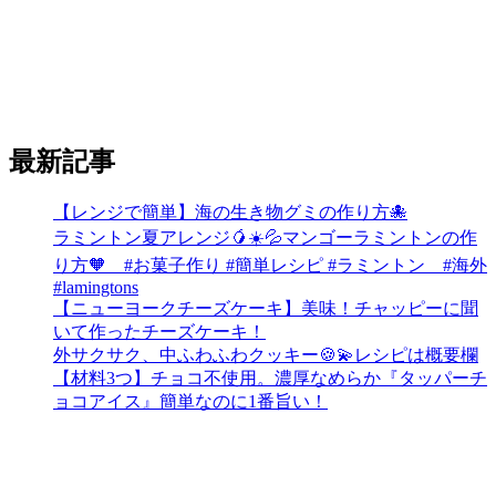
最新記事
【レンジで簡単】海の生き物グミの作り方🐙
ラミントン夏アレンジ🥭☀️💦マンゴーラミントンの作
り方🧡 #お菓子作り #簡単レシピ #ラミントン #海外
#lamingtons
【ニューヨークチーズケーキ】美味！チャッピーに聞
いて作ったチーズケーキ！
外サクサク、中ふわふわクッキー🍪💫レシピは概要欄
【材料3つ】チョコ不使用。濃厚なめらか『タッパーチ
ョコアイス』簡単なのに1番旨い！