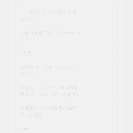
（・硬めにしたいなら米粉
大さじ１）
⛄️食べる直前にパウダーシュ
ガー
=支度=
水切りヨーグルトからつく
るなら。
すると、ちょうど100gの水
切りヨーグルトができます♪
冷蔵庫で５〜６時間が確実
ではある☝️。
point