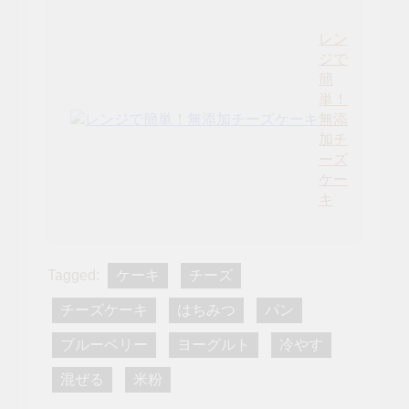
レン
ジで
簡
単！
無添
加チ
ーズ
ケー
キ
Tagged:
ケーキ
チーズ
チーズケーキ
はちみつ
パン
ブルーベリー
ヨーグルト
冷やす
混ぜる
米粉