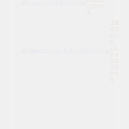
ーズケー
キ
【混
ぜて
レン
チ
ン】
チョ
コチ
ーズ
ケー
キ