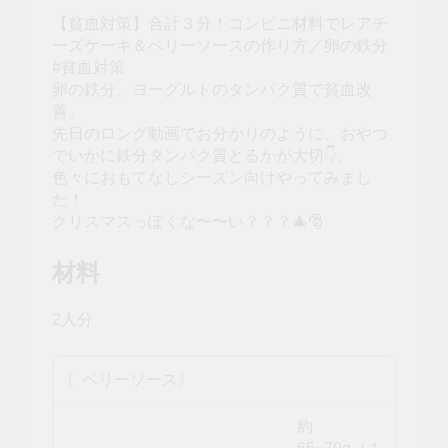
【貧血対策】合計３分！コンビニ材料でレアチ
ーズケーキ＆ベリーソースの作り方／卵の鉄分
#貧血対策
卵の鉄分、ヨーグルトのタンパク質で貧血改
善。
先日のロング動画でお分かりのように、おやつ
でいかに鉄分タンパク質とるかが大切👇。
色々におもてなしシーズン向けやってみまし
た！
クリスマスっぽくな〜〜い？？？🎄🎅
材料
2人分
〘ベリーソース〙
約