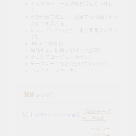
ミックスベリーと砂糖を混ぜて５分お
く。
水分が出てるはず。⚠️出てなければ水小
さじ２を入れる。
レンジでふわっとか、すき間開けてラッ
プし、
600w １分30秒
加熱する。砂糖が溶けてればOK。
冷ましてヨーグルトやパン、
チーズケーキなどにかけていただく。
《レアチーズケーキ》
関連レシピ
【塩麹チーズ
ケーキ🧀】
ヘルシー
バスクチ