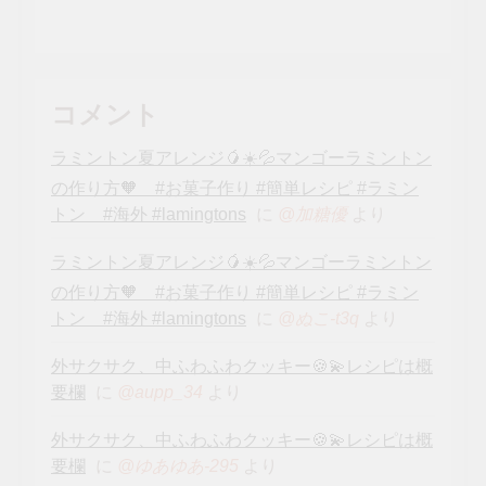
コメント
ラミントン夏アレンジ🥭☀️💦マンゴーラミントン
の作り方🧡 #お菓子作り #簡単レシピ #ラミン
トン #海外 #lamingtons
に
より
@加糖優
ラミントン夏アレンジ🥭☀️💦マンゴーラミントン
の作り方🧡 #お菓子作り #簡単レシピ #ラミン
トン #海外 #lamingtons
に
より
@ぬこ-t3q
外サクサク、中ふわふわクッキー🍪💫レシピは概
要欄
に
より
@aupp_34
外サクサク、中ふわふわクッキー🍪💫レシピは概
要欄
に
より
@ゆあゆあ-295