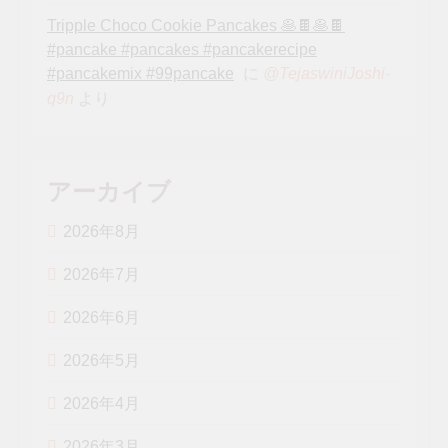
Tripple Choco Cookie Pancakes 🥞🍫🥞🍫
#pancake #pancakes #pancakerecipe
#pancakemix #99pancake
に
@TejaswiniJoshi-
より
q9n
アーカイブ
2026年8月
2026年7月
2026年6月
2026年5月
2026年4月
2026年3月