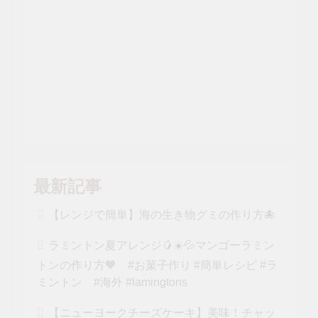
最新記事
【レンジで簡単】海の生き物グミの作り方🐙
ラミントン夏アレンジ🥭☀️💦マンゴーラミン
トンの作り方🧡 #お菓子作り #簡単レシピ #ラ
ミントン #海外 #lamingtons
【ニューヨークチーズケーキ】美味！チャッ