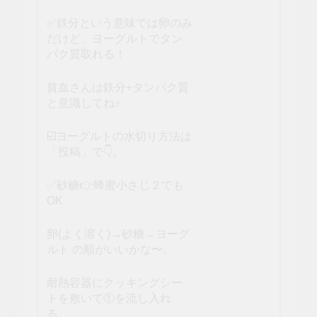
✅鉄分という意味では卵のみ
だけど、ヨーグルトでタン
パク質取れる！
貧血さんは鉄分+タンパク質
と意識してね♪
☑️ヨーグルトの水切り方法は
「投稿」で👇。
✅砂糖👉蜂蜜小さじ２でも
OK
卵(よく溶く)→砂糖→ヨーグ
ルト の順がいいかな〜。
耐熱容器にクッキングシー
トを敷いて①を流し入れ
る。