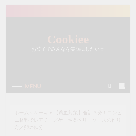
Skip
to
content
Cookiee
お菓子でみんなを笑顔にしたい☆
MENU
ホーム
»
ケーキ
»
【貧血対策】合計３分！コンビ
ニ材料でレアチーズケーキ＆ベリーソースの作り
方／卵の鉄分