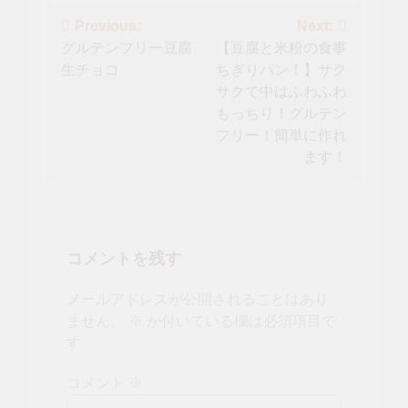
投
Previous:
Next:
グルテンフリー豆腐
【豆腐と米粉の食事
稿
生チョコ
ちぎりパン！】サク
ナ
サクで中はふわふわ
もっちり！グルテン
ビ
フリー！簡単に作れ
ゲ
ます！
ー
シ
ョ
コメントを残す
ン
メールアドレスが公開されることはあり
ません。
※
が付いている欄は必須項目で
す
コメント
※