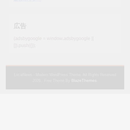
広告
(adsbygoogle = window.adsbygoogle ||
[]).push({});
LocalNews - Modern WordPress Theme. All Rights Reserved
BlazeThemes
2026.. Free Theme By
.