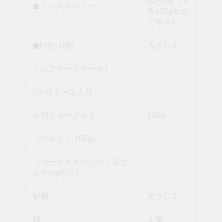
65~70g（１
◼︎ミックスベリー
袋130gなの
で半分）
◼︎砂糖▫︎砂糖
大さじ１
〘レアチーズケーキ〙
⭐︎正味１〜２人分
水切りヨーグルト
100g
（パルテノ 100g）
（ヨーグルトからつくるな
ら400g用意）
砂糖
大さじ１
︎卵
１個