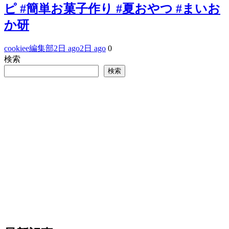
ピ #簡単お菓子作り #夏おやつ #まいお
か研
cookiee編集部
2日 ago
2日 ago
0
検索
検索