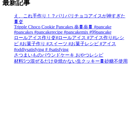
最新記事
え、これ手作り！？パリパリチョコアイスが神すぎた
🍫🍨
Tripple Choco Cookie Pancakes 🥞🍫🥞🍫 #pancake
#pancakes #pancakerecipe #pancakemix #99pancake
ロールアイス作り🍨#ロールアイス #アイス作り#レシ
ピ #お菓子作り #スイーツ #お菓子レシピ #アイス
#oddlysatisfying # #satisfying⁠
さつまいものパウンドケーキ おやつレシピ
材料5つ混ぜるだけ🍪焼かない生クッキー🍫砂糖不使用