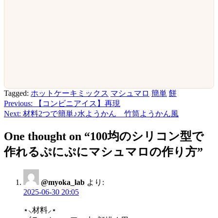
Tagged:
ホットケーキミックス
マシュマロ
簡単
餅
Previous:
【コンビニアイス】再現
投
Next:
材料2つで簡単♪水ようかん 竹筒ようかん風
稿
One thought on “
100均のシリコン型で
ナ
作れるぷにぷにマシュマロの作り方
”
ビ
ゲ
ー
@myoka_lab
より:
2025-06-30 20:05
シ
⋆⸜材料⸝⋆
ョ