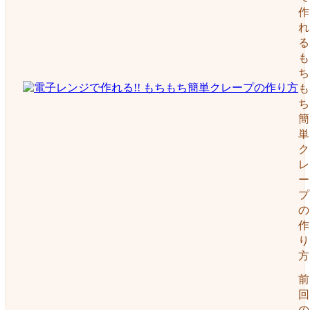
作
れ
る
も
ち
も
ち
簡
単
ク
レ
ー
プ
の
作
り
方
前
回
の