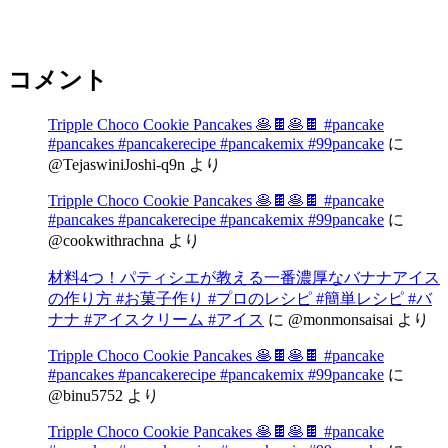
コメント
Tripple Choco Cookie Pancakes 🥞🍫🥞🍫 #pancake
#pancakes #pancakerecipe #pancakemix #99pancake
に
@TejaswiniJoshi-q9n
より
Tripple Choco Cookie Pancakes 🥞🍫🥞🍫 #pancake
#pancakes #pancakerecipe #pancakemix #99pancake
に
@cookwithrachna
より
材料4つ！パティシエが教える一番濃厚なバナナアイス
の作り方 #お菓子作り #プロのレシピ #簡単レシピ #バ
ナナ #アイスクリーム #アイス
に
@monmonsaisai
より
Tripple Choco Cookie Pancakes 🥞🍫🥞🍫 #pancake
#pancakes #pancakerecipe #pancakemix #99pancake
に
@binu5752
より
Tripple Choco Cookie Pancakes 🥞🍫🥞🍫 #pancake