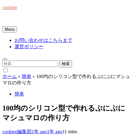
Skip
cookiee
to
content
お菓子でみんなを笑顔にしたい☆
Menu
お問い合わせはこちらまで
運営ポリシー
検
索:
ホーム
»
簡単
»
100均のシリコン型で作れるぷにぷにマシュ
マロの作り方
簡単
100均のシリコン型で作れるぷにぷに
マシュマロの作り方
cookiee編集部
1年 ago
1年 ago
1
1 mins