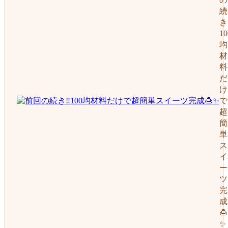
続
き‼
10
均
材
料
だ
け
で
超
簡
単
ス
イ
ー
ツ
完
成
🍮
✨