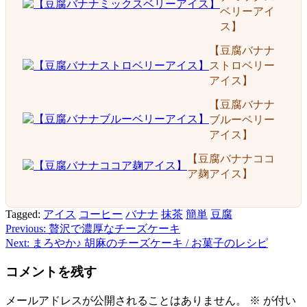
ベリーアイ
ス】
【豆腐バナナ
ストロベリー
アイス】
【豆腐バナナ
ブルーベリー
アイス】
【豆腐バナナココ
ア麹アイス】
Tagged:
アイス
コーヒー
バナナ
抹茶
簡単
豆腐
Previous:
贅沢で濃厚なチーズケーキ
投
Next:
まろやか♪ 胡麻のチーズケーキ / お菓子のレシピ
稿
コメントを残す
ナ
ビ
メールアドレスが公開されることはありません。
※
が付い