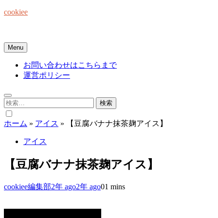
Skip
cookiee
to
content
お菓子でみんなを笑顔にしたい☆
Menu
お問い合わせはこちらまで
運営ポリシー
検
索:
ホーム
»
アイス
»
【豆腐バナナ抹茶麹アイス】
アイス
【豆腐バナナ抹茶麹アイス】
cookiee編集部
2年 ago
2年 ago
0
1 mins