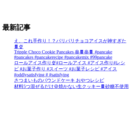
最新記事
え、これ手作り！？パリパリチョコアイスが神すぎた
🍫🍨
Tripple Choco Cookie Pancakes 🥞🍫🥞🍫 #pancake
#pancakes #pancakerecipe #pancakemix #99pancake
ロールアイス作り🍨#ロールアイス #アイス作り#レシ
ピ #お菓子作り #スイーツ #お菓子レシピ #アイス
#oddlysatisfying # #satisfying⁠
さつまいものパウンドケーキ おやつレシピ
材料5つ混ぜるだけ🍪焼かない生クッキー🍫砂糖不使用