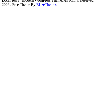
LocalNews - Modern WordPress Theme. All Rights Reserved
2026.. Free Theme By
BlazeThemes
.