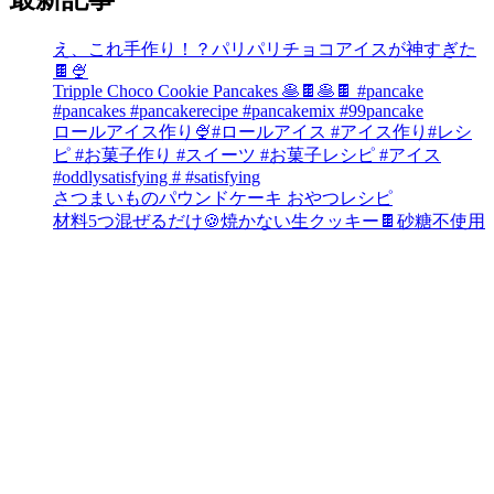
え、これ手作り！？パリパリチョコアイスが神すぎた
🍫🍨
Tripple Choco Cookie Pancakes 🥞🍫🥞🍫 #pancake
#pancakes #pancakerecipe #pancakemix #99pancake
ロールアイス作り🍨#ロールアイス #アイス作り#レシ
ピ #お菓子作り #スイーツ #お菓子レシピ #アイス
#oddlysatisfying # #satisfying⁠
さつまいものパウンドケーキ おやつレシピ
材料5つ混ぜるだけ🍪焼かない生クッキー🍫砂糖不使用