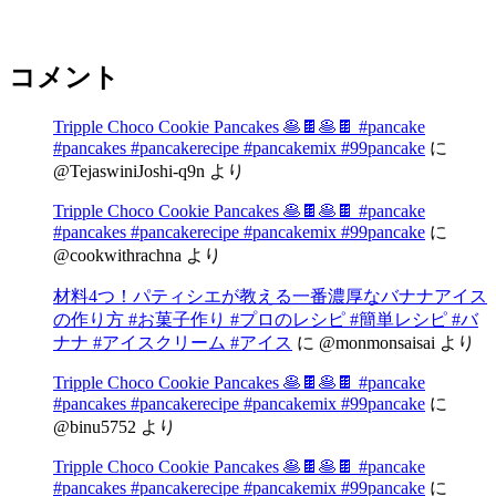
コメント
Tripple Choco Cookie Pancakes 🥞🍫🥞🍫 #pancake
#pancakes #pancakerecipe #pancakemix #99pancake
に
@TejaswiniJoshi-q9n
より
Tripple Choco Cookie Pancakes 🥞🍫🥞🍫 #pancake
#pancakes #pancakerecipe #pancakemix #99pancake
に
@cookwithrachna
より
材料4つ！パティシエが教える一番濃厚なバナナアイス
の作り方 #お菓子作り #プロのレシピ #簡単レシピ #バ
ナナ #アイスクリーム #アイス
に
@monmonsaisai
より
Tripple Choco Cookie Pancakes 🥞🍫🥞🍫 #pancake
#pancakes #pancakerecipe #pancakemix #99pancake
に
@binu5752
より
Tripple Choco Cookie Pancakes 🥞🍫🥞🍫 #pancake
#pancakes #pancakerecipe #pancakemix #99pancake
に