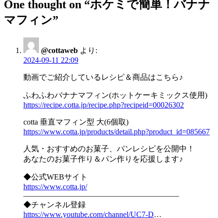
One thought on “
ホケミで簡単！バナナ
ナ
マフィン
”
ビ
ゲ
ー
@cottaweb
より:
2024-09-11 22:09
シ
動画でご紹介しているレシピ＆商品はこちら♪
ョ
ふわふわバナナマフィン(ホットケーキミックス使用)
ン
https://recipe.cotta.jp/recipe.php?recipeid=00026302
cotta 垂直マフィン型 大(6個取)
https://www.cotta.jp/products/detail.php?product_id=085667
人気・おすすめのお菓子、パンレシピを公開中！
あなたのお菓子作り＆パン作りを応援します♪
◆公式WEBサイト
https://www.cotta.jp/
————————————————————
◆チャンネル登録
https://www.youtube.com/channel/UC7-D
…