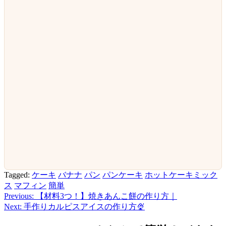
Tagged:
ケーキ
バナナ
パン
パンケーキ
ホットケーキミック
ス
マフィン
簡単
Previous:
【材料3つ！】焼きあんこ餅の作り方｜
投
Next:
手作りカルピスアイスの作り方🍨
稿