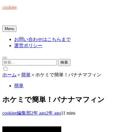
Skip
cookiee
to
content
お菓子でみんなを笑顔にしたい☆
Menu
お問い合わせはこちらまで
運営ポリシー
検
索:
ホーム
»
簡単
»
ホケミで簡単！バナナマフィン
簡単
ホケミで簡単！バナナマフィン
cookiee編集部
2年 ago
2年 ago
1
1 mins