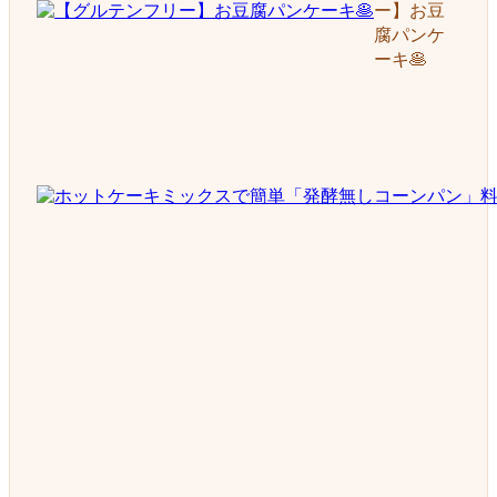
ー】お豆
腐パンケ
ーキ🥞