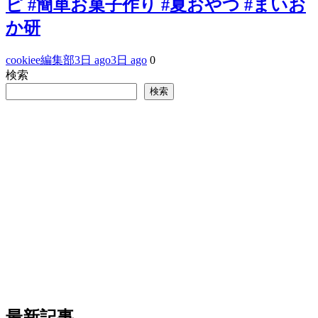
ピ #簡単お菓子作り #夏おやつ #まいお
か研
cookiee編集部
3日 ago
3日 ago
0
検索
検索
最新記事