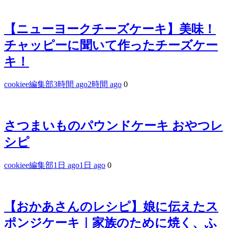
【ニューヨークチーズケーキ】美味！
チャッピーに聞いて作ったチーズケー
キ！
cookiee編集部
3時間 ago
2時間 ago
0
さつまいものパウンドケーキ おやつレ
シピ
cookiee編集部
1日 ago
1日 ago
0
【おかあさんのレシピ】娘に伝えたス
ポンジケーキ｜家族のために焼く、ふ