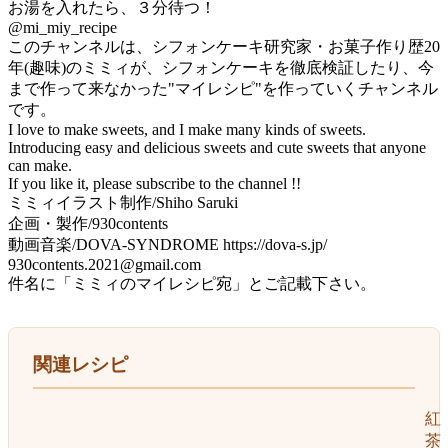
お湯を入れたら、３分待つ！
@mi_miy_recipe
このチャンネルは、シフォンケーキ研究家・お菓子作り歴20
年(趣味)のミミィが、シフォンケーキを徹底検証したり、今
まで作って来なかった"マイレシピ"を作っていくチャンネル
です。
I love to make sweets, and I make many kinds of sweets.
Introducing easy and delicious sweets and cute sweets that anyone
can make.
If you like it, please subscribe to the channel !!
ミミィイラスト制作/Shiho Saruki
企画・製作/930contents
動画音楽/DOVA-SYNDROME https://dova-s.jp/
930contents.2021@gmail.com
件名に「ミミィのマイレシピ宛」とご記載下さい。
関連レシピ
紅
茶