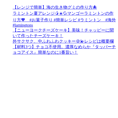
【レンジで簡単】海の生き物グミの作り方🐙
ラミントン夏アレンジ🥭☀️💦マンゴーラミントンの作
り方🧡 #お菓子作り #簡単レシピ #ラミントン #海外
#lamingtons
【ニューヨークチーズケーキ】美味！チャッピーに聞
いて作ったチーズケーキ！
外サクサク、中ふわふわクッキー🍪💫レシピは概要欄
【材料3つ】チョコ不使用。濃厚なめらか『タッパーチ
ョコアイス』簡単なのに1番旨い！