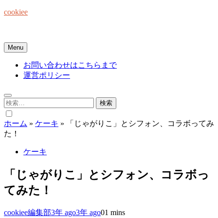
Skip
cookiee
to
content
お菓子でみんなを笑顔にしたい☆
Menu
お問い合わせはこちらまで
運営ポリシー
検
索:
ホーム
»
ケーキ
»
「じゃがりこ」とシフォン、コラボってみ
た！
ケーキ
「じゃがりこ」とシフォン、コラボっ
てみた！
cookiee編集部
3年 ago
3年 ago
0
1 mins