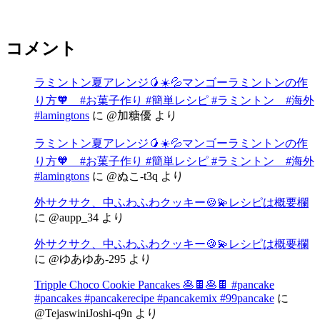
コメント
ラミントン夏アレンジ🥭☀️💦マンゴーラミントンの作
り方🧡 #お菓子作り #簡単レシピ #ラミントン #海外
#lamingtons
に
@加糖優
より
ラミントン夏アレンジ🥭☀️💦マンゴーラミントンの作
り方🧡 #お菓子作り #簡単レシピ #ラミントン #海外
#lamingtons
に
@ぬこ-t3q
より
外サクサク、中ふわふわクッキー🍪💫レシピは概要欄
に
@aupp_34
より
外サクサク、中ふわふわクッキー🍪💫レシピは概要欄
に
@ゆあゆあ-295
より
Tripple Choco Cookie Pancakes 🥞🍫🥞🍫 #pancake
#pancakes #pancakerecipe #pancakemix #99pancake
に
@TejaswiniJoshi-q9n
より