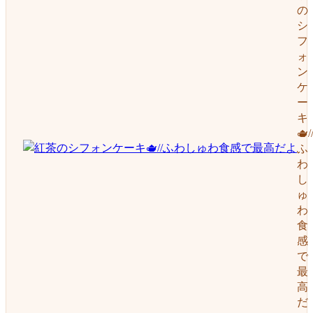
の
シ
フ
ォ
ン
ケ
ー
キ
🫖/
ふ
わ
し
ゅ
わ
食
感
で
最
高
だ