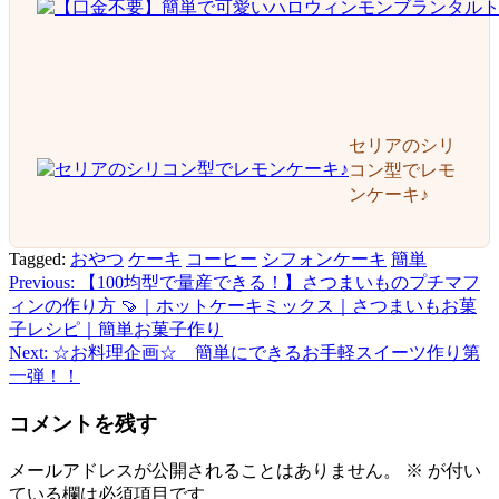
セリアのシリ
コン型でレモ
ンケーキ♪
Tagged:
おやつ
ケーキ
コーヒー
シフォンケーキ
簡単
Previous:
【100均型で量産できる！】さつまいものプチマフ
投
ィンの作り方 🍠｜ホットケーキミックス｜さつまいもお菓
稿
子レシピ｜簡単お菓子作り
Next:
☆お料理企画☆ 簡単にできるお手軽スイーツ作り第
ナ
一弾！！
ビ
コメントを残す
ゲ
ー
メールアドレスが公開されることはありません。
※
が付い
ている欄は必須項目です