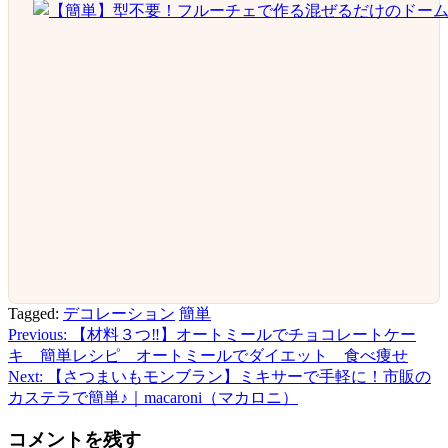
Tagged:
デコレーション
簡単
Previous:
【材料３つ‼︎】オートミールでチョコレートケー
投
キ 簡単レシピ オートミールでダイエット 食べ痩せ
稿
Next:
【さつまいもモンブラン】ミキサーで手軽に！市販の
カステラで簡単♪｜macaroni（マカロニ）
ナ
ビ
コメントを残す