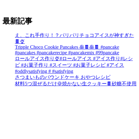
最新記事
え、これ手作り！？パリパリチョコアイスが神すぎた
🍫🍨
Tripple Choco Cookie Pancakes 🥞🍫🥞🍫 #pancake
#pancakes #pancakerecipe #pancakemix #99pancake
ロールアイス作り🍨#ロールアイス #アイス作り#レシ
ピ #お菓子作り #スイーツ #お菓子レシピ #アイス
#oddlysatisfying # #satisfying⁠
さつまいものパウンドケーキ おやつレシピ
材料5つ混ぜるだけ🍪焼かない生クッキー🍫砂糖不使用