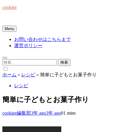
Skip
cookiee
to
content
お菓子でみんなを笑顔にしたい☆
Menu
お問い合わせはこちらまで
運営ポリシー
検
索:
ホーム
»
レシピ
»
簡単に子どもとお菓子作り
レシピ
簡単に子どもとお菓子作り
cookiee編集部
3年 ago
3年 ago
0
1 mins