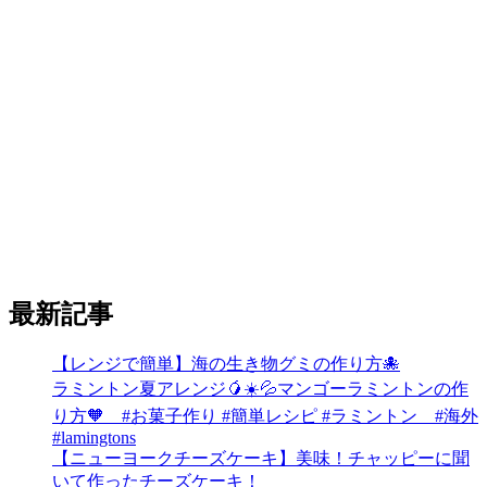
最新記事
【レンジで簡単】海の生き物グミの作り方🐙
ラミントン夏アレンジ🥭☀️💦マンゴーラミントンの作
り方🧡 #お菓子作り #簡単レシピ #ラミントン #海外
#lamingtons
【ニューヨークチーズケーキ】美味！チャッピーに聞
いて作ったチーズケーキ！