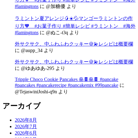
#lamingtons
に
@加糖優
より
ラミントン夏アレンジ🥭☀️💦マンゴーラミントンの作
り方🧡 #お菓子作り #簡単レシピ #ラミントン #海外
#lamingtons
に
@ぬこ-t3q
より
外サクサク、中ふわふわクッキー🍪💫レシピは概要欄
に
@aupp_34
より
外サクサク、中ふわふわクッキー🍪💫レシピは概要欄
に
@ゆあゆあ-295
より
Tripple Choco Cookie Pancakes 🥞🍫🥞🍫 #pancake
#pancakes #pancakerecipe #pancakemix #99pancake
に
@TejaswiniJoshi-q9n
より
アーカイブ
2026年8月
2026年7月
2026年6月