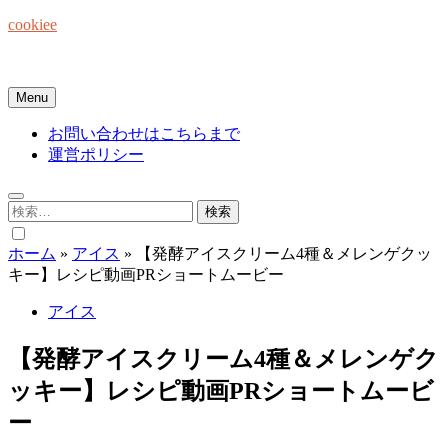
Skip
cookiee
to
content
お菓子でみんなを笑顔にしたい☆
Menu
お問い合わせはこちらまで
運営ポリシー
検
索:
ホーム
»
アイス
»
【発酵アイスクリーム4種＆メレンゲクッ
キー】レシピ動画PRショートムービー
アイス
【発酵アイスクリーム4種＆メレンゲク
ッキー】レシピ動画PRショートムービ
ー