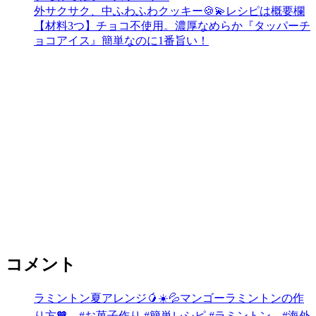
外サクサク、中ふわふわクッキー🍪💫レシピは概要欄
【材料3つ】チョコ不使用。濃厚なめらか『タッパーチ
ョコアイス』簡単なのに1番旨い！
コメント
ラミントン夏アレンジ🥭☀️💦マンゴーラミントンの作
り方🧡 #お菓子作り #簡単レシピ #ラミントン #海外