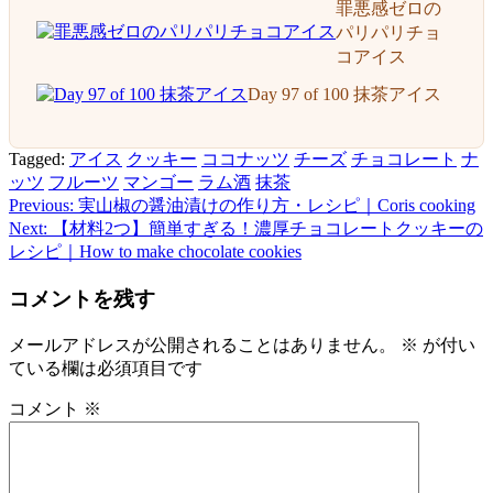
罪悪感ゼロの
パリパリチョ
コアイス
Day 97 of 100 抹茶アイス
Tagged:
アイス
クッキー
ココナッツ
チーズ
チョコレート
ナ
ッツ
フルーツ
マンゴー
ラム酒
抹茶
Previous:
実山椒の醤油漬けの作り方・レシピ｜Coris cooking
投
Next:
【材料2つ】簡単すぎる！濃厚チョコレートクッキーの
稿
レシピ｜How to make chocolate cookies
ナ
コメントを残す
ビ
メールアドレスが公開されることはありません。
※
が付い
ゲ
ている欄は必須項目です
ー
コメント
※
シ
ョ