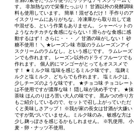
甘酒の素をたっぷり使ったリッチなアイスクリームで
す。 非加熱なので栄養たっぷり！ 甘酒以外の発酵調味
料も使用しています。 簡単！混ぜるだけ！ 手作りのア
イスクリームにありがちな、冷凍庫から取り出して途
中混ぜる、という作業もありません。 シャーベットの
ようなカチカチな食感にならない！滑らかな食感に感
動するはず！ さらに・・・ ／ 甘酒の味がしない！ 砂
糖不使用！ ＼ ★レーズン味 市販のラムレーズンアイ
スクリームのラムなし。という感じです。 ラムレーズ
ンでも作れます。 レーズン以外のドライフルーツでも
作れます。 個人的にマンゴーがとってもオススメで
す！ ★ミルク味 塩味を感じるミルク味です。 塩麹ミ
ルクと塩ミルク、どちらでも作れます。 塩ミルクは、
少しチーズのような味です。 ★チョコ味 チョコレート
は不使用ですが濃厚な味！ 隠し味が決め手です。 ★抹
茶味 ほんのりほろ苦い大人の味です。 黒みつの作り方
もご紹介しているので、セットで召し上がっていただ
くと美味しさアップ！ ※我が家の長女は甘酒が大嫌い
ですが気づいていません。ミルク味のみ、敏感な方は
少し麹っぽさを感じるかもしれません。 ※乳使用。 小
麦・卵・ナッツ不使用。