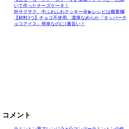
いて作ったチーズケーキ！
外サクサク、中ふわふわクッキー🍪💫レシピは概要欄
【材料3つ】チョコ不使用。濃厚なめらか『タッパーチ
ョコアイス』簡単なのに1番旨い！
コメント
ラミントン夏アレンジ🥭☀️💦マンゴーラミントンの作