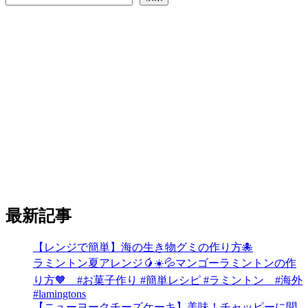
最新記事
【レンジで簡単】海の生き物グミの作り方🐙
ラミントン夏アレンジ🥭☀️💦マンゴーラミントンの作
り方🧡 #お菓子作り #簡単レシピ #ラミントン #海外
#lamingtons
【ニューヨークチーズケーキ】美味！チャッピーに聞