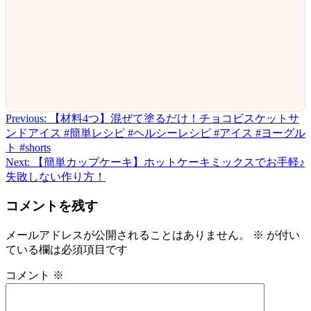
Previous:
【材料4つ】混ぜて塗るだけ！チョコビスケットサ
投
ンドアイス #簡単レシピ #ヘルシーレシピ #アイス #ヨーグル
稿
ト #shorts
Next:
【簡単カップケーキ】ホットケーキミックスでお手軽♪
ナ
失敗しない作り方！
ビ
コメントを残す
ゲ
ー
メールアドレスが公開されることはありません。
※
が付い
ている欄は必須項目です
シ
ョ
コメント
※
ン