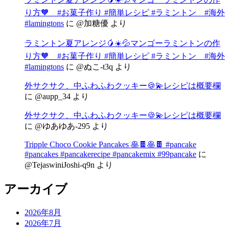
り方🧡 #お菓子作り #簡単レシピ #ラミントン #海外
#lamingtons
に
@加糖優
より
ラミントン夏アレンジ🥭☀️💦マンゴーラミントンの作
り方🧡 #お菓子作り #簡単レシピ #ラミントン #海外
#lamingtons
に
@ぬこ-t3q
より
外サクサク、中ふわふわクッキー🍪💫レシピは概要欄
に
@aupp_34
より
外サクサク、中ふわふわクッキー🍪💫レシピは概要欄
に
@ゆあゆあ-295
より
Tripple Choco Cookie Pancakes 🥞🍫🥞🍫 #pancake
#pancakes #pancakerecipe #pancakemix #99pancake
に
@TejaswiniJoshi-q9n
より
アーカイブ
2026年8月
2026年7月