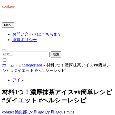
Skip
cookiee
to
content
お菓子でみんなを笑顔にしたい☆
Menu
お問い合わせはこちらまで
運営ポリシー
検
索:
ホーム
»
Uncategorized
»
材料3つ！濃厚抹茶アイス♥#簡単レ
シピ #ダイエット #ヘルシーレシピ
アイス
材料3つ！濃厚抹茶アイス♥#簡単レシピ
#ダイエット #ヘルシーレシピ
cookiee編集部
1か月 ago
1か月 ago
0
1 mins