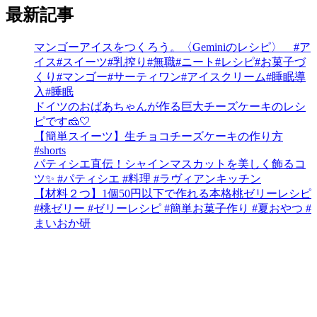
最新記事
マンゴーアイスをつくろう。〈Geminiのレシピ〉 #ア
イス#スイーツ#乳搾り#無職#ニート#レシピ#お菓子づ
くり#マンゴー#サーティワン#アイスクリーム#睡眠導
入#睡眠
ドイツのおばあちゃんが作る巨大チーズケーキのレシ
ピです🧀🤍
【簡単スイーツ】生チョコチーズケーキの作り方
#shorts
パティシエ直伝！シャインマスカットを美しく飾るコ
ツ✨ #パティシエ #料理 #ラヴィアンキッチン
【材料２つ】1個50円以下で作れる本格桃ゼリーレシピ
#桃ゼリー #ゼリーレシピ #簡単お菓子作り #夏おやつ #
まいおか研