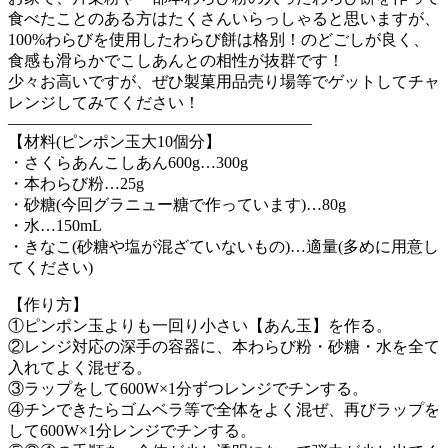
食べたことのある方はたくさんいらっしゃると思いますが、
100%わらびを使用したわらび餅は格別！のどごしが良く、
食感も滑らかでこしあんとの相性が抜群です！
少々お高いですが、ぜひ製菓用品売り場等でゲットしてチャ
レンジしてみてください！
———————————————————
【材料(ピンポン玉大10個分】
・さくらあんこしあん600g…300g
・本わらび粉…25g
・砂糖(今回グラニュー糖で作っています)…80g
・水…150mL
・きなこ(砂糖や塩が混ざていないもの)…適量(多めに用意し
てください)
【作り方】
①ピンポン玉よりも一回り小さい【あん玉】を作る。
②レンジ対応の深手の容器に、本わらび粉・砂糖・水を全て
入れてよく混ぜる。
③ラップをして600W×1分ずつレンジでチンする。
④チンできたらゴムベラ等で全体をよく混ぜ、再びラップを
して600W×1分レンジでチンする。