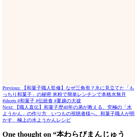
Previous:
【和菓子職人監修】なぜ三角形？氷に見立てた「も
投
っちり和菓子」の秘密 米粉で簡単レンチンで本格水無月
稿
#shorts #和菓子 #伝統食 #夏越の大祓
Next:
【職人直伝】和菓子歴40年の弟が教える、究極の「水
ナ
ようかん」の作り方 いつもの視聴者様へ。和菓子職人が明
ビ
かす、極上の水ようかんレシピ
ゲ
One thought on “
本わらびまんじゅう