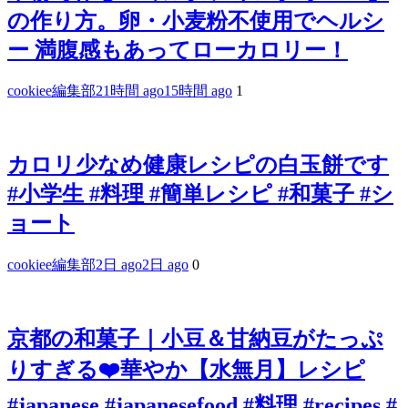
の作り方。卵・小麦粉不使用でヘルシ
ー 満腹感もあってローカロリー！
cookiee編集部
21時間 ago
15時間 ago
1
カロリ少なめ健康レシピの白玉餅です
#小学生 #料理 #簡単レシピ #和菓子 #シ
ョート
cookiee編集部
2日 ago
2日 ago
0
京都の和菓子｜小豆＆甘納豆がたっぷ
りすぎる❤️華やか【水無月】レシピ
#japanese #japanesefood #料理 #recipes #