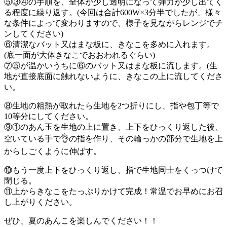
⑤③④の手順を、全体が少し透明になって弾力が少し出てく
る程度に繰り返す。(今回は合計600W×3分半でしたが、様々
な条件によって変わりますので、様子を見ながらレンジでチ
ンしてください)
⑥清潔なバット又はまな板に、きなこを多めに入れます。
(底一面が大体きなこでおおわれるぐらい)
⑦⑤が温かいうちに⑥のバット又はまな板に流します。(生
地が直接底面に触れないように、きなこの上に流してくださ
い。
⑧生地の粗熱が取れたら生地を2つ折りにし、指や包丁等で
10等分にしてください。
⑨①のあん玉を生地の上に置き、上下をひっくり返した後、
空いている手で👌の指を作り、その輪っかの部分で生地を上
からしごくように伸ばす。
⑩もう一度上下をひっくり返し、指で生地同士をくっつけて
閉じる。
⑪上からきなこをたっぷりかけて完成！常温でお早めにお召
し上がりください。
ぜひ、夏のあんこを楽しんでください！！