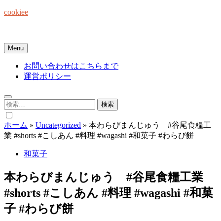
Skip
cookiee
to
content
お菓子でみんなを笑顔にしたい☆
Menu
お問い合わせはこちらまで
運営ポリシー
検
索:
ホーム
»
Uncategorized
»
本わらびまんじゅう #谷尾食糧工
業 #shorts #こしあん #料理 #wagashi #和菓子 #わらび餅
和菓子
本わらびまんじゅう #谷尾食糧工業
#shorts #こしあん #料理 #wagashi #和菓
子 #わらび餅