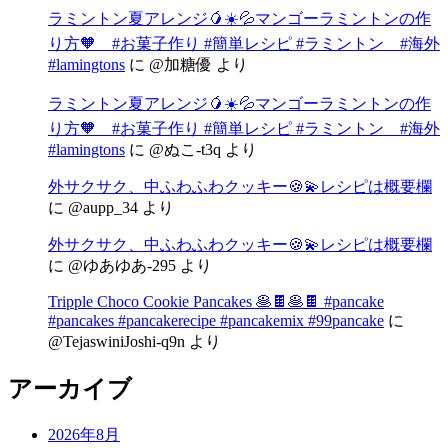
ラミントン夏アレンジ🥭☀️💦マンゴーラミントンの作
り方🧡 #お菓子作り #簡単レシピ #ラミントン #海外
#lamingtons
に
@加糖優
より
ラミントン夏アレンジ🥭☀️💦マンゴーラミントンの作
り方🧡 #お菓子作り #簡単レシピ #ラミントン #海外
#lamingtons
に
@ぬこ-t3q
より
外サクサク、中ふわふわクッキー🍪💫レシピは概要欄
に
@aupp_34
より
外サクサク、中ふわふわクッキー🍪💫レシピは概要欄
に
@ゆあゆあ-295
より
Tripple Choco Cookie Pancakes 🥞🍫🥞🍫 #pancake
#pancakes #pancakerecipe #pancakemix #99pancake
に
@TejaswiniJoshi-q9n
より
アーカイブ
2026年8月