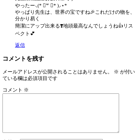
やったー⸜(* ॑꒳ ॑* )⸝⋆*
やっぱり先生は、世界の宝ですね🎉これだけの物を、
分かり易く
簡潔にアップ出来る❣️地頭最高なんでしょうね👍リス
ペクト💕︎
返信
コメントを残す
メールアドレスが公開されることはありません。
※
が付い
ている欄は必須項目です
コメント
※