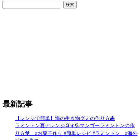
検索
最新記事
【レンジで簡単】海の生き物グミの作り方🐙
ラミントン夏アレンジ🥭☀️💦マンゴーラミントンの作
り方🧡 #お菓子作り #簡単レシピ #ラミントン #海外
#lamingtons