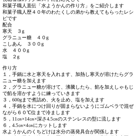
和菓子職人直伝「水ようかんの作り方」をご紹介します
和菓子職人歴４０年のわたくしの弟から教えてもらったレシ
ピです
配合
寒天 ３g
グラニュー糖 ４０g
こしあん ３００g
水 ４００g
塩 ２g
作り方
１，手鍋に水と寒天を入れます、加熱し寒天が溶けたらグラ
ニュー糖を加えます
２，グラニュー糖が溶けて、沸騰したら、餡を加えしゃもじ
で餡を溶かすように練っていきます
３，600gまで煮詰め、火を止め、塩を加えます
４，手鍋を水につけ回りが固まらないようにゴムベラで混ぜ
ながら６０℃位まで冷まします
５，11㎝×14㎝×深さ4.5㎝のステンレスの型に流します
６，4.5㎝×4㎝にカットします
水ようかんのくちどけは水分の蒸発具合が関係します