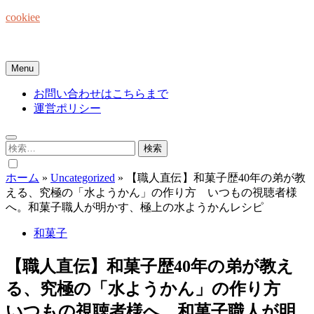
Skip
cookiee
to
content
お菓子でみんなを笑顔にしたい☆
Menu
お問い合わせはこちらまで
運営ポリシー
検
索:
ホーム
»
Uncategorized
»
【職人直伝】和菓子歴40年の弟が教
える、究極の「水ようかん」の作り方 いつもの視聴者様
へ。和菓子職人が明かす、極上の水ようかんレシピ
和菓子
【職人直伝】和菓子歴40年の弟が教え
る、究極の「水ようかん」の作り方
いつもの視聴者様へ。和菓子職人が明