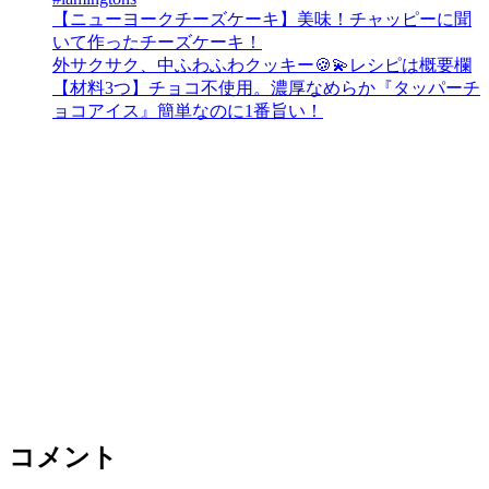
【ニューヨークチーズケーキ】美味！チャッピーに聞
いて作ったチーズケーキ！
外サクサク、中ふわふわクッキー🍪💫レシピは概要欄
【材料3つ】チョコ不使用。濃厚なめらか『タッパーチ
ョコアイス』簡単なのに1番旨い！
コメント