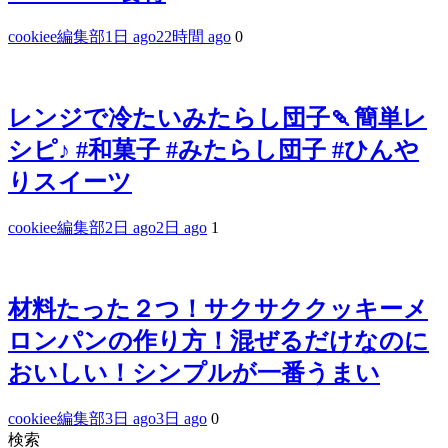
cookiee編集部
1日 ago
22時間 ago
0
レンジで冷たいみたらし団子🍡簡単レ
シピ♪ #和菓子 #みたらし団子 #ひんや
りスイーツ
cookiee編集部
2日 ago
2日 ago
1
材料たった２つ！サクサククッキーメ
ロンパンの作り方！混ぜるだけなのに
おいしい！シンプルが一番うまい
cookiee編集部
3日 ago
3日 ago
0
検索