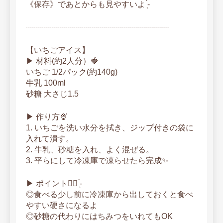
《保存》であとからも見やすいよ ̖́-‬
┈┈┈┈┈┈┈┈┈┈┈┈┈┈┈┈┈┈
【いちごアイス】
▶ ︎材料(約2人分）🍓
いちご 1/2パック(約140g)
牛乳 100ml
砂糖 大さじ1.5
▶ ︎作り方🍨
1. いちごを洗い水分を拭き、ジップ付きの袋に
入れて潰す。
2. 牛乳、砂糖を入れ、よく混ぜる。
3. 平らにして冷凍庫で凍らせたら完成✨
▶ ︎ポイント☝🏻 ̖́-
◎食べる少し前に冷凍庫から出しておくと食べ
やすい硬さになるよ
◎砂糖の代わりにはちみつをいれてもOK