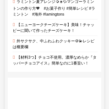
ラミントン夏アレンジ🥭☀️💦マンゴーラミン
トンの作り方🧡 #お菓子作り #簡単レシピ #ラ
ミントン #海外 #lamingtons
【ニューヨークチーズケーキ】美味！チャッ
ピーに聞いて作ったチーズケーキ！
外サクサク、中ふわふわクッキー🍪💫レシピ
は概要欄
【材料3つ】チョコ不使用。濃厚なめらか『タ
ッパーチョコアイス』簡単なのに1番旨い！