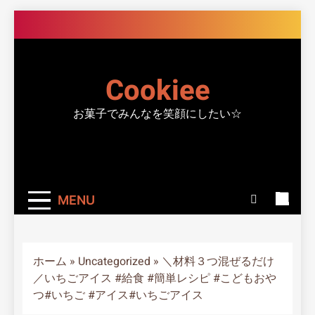
Skip
to
content
Cookiee
お菓子でみんなを笑顔にしたい☆
MENU
ホーム
»
Uncategorized
»
＼材料３つ混ぜるだけ
／いちごアイス #給食 #簡単レシピ #こどもおや
つ#いちご #アイス#いちごアイス