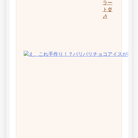
ラー
ト🍨
🎶