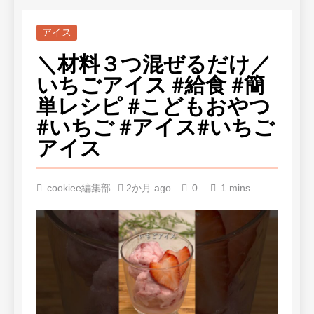
アイス
＼材料３つ混ぜるだけ／
いちごアイス #給食 #簡
単レシピ #こどもおやつ
#いちご #アイス#いちご
アイス
cookiee編集部
2か月 ago
0
1 mins