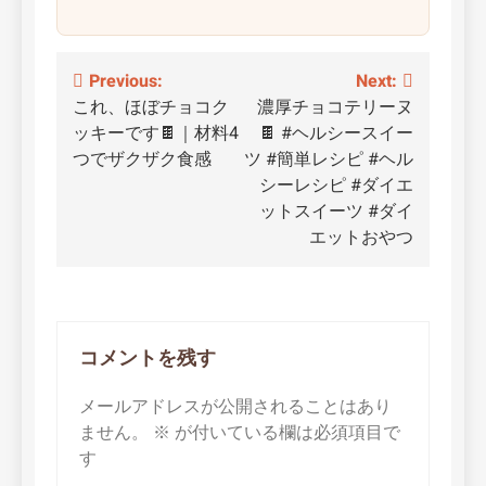
投
Previous:
Next:
これ、ほぼチョコク
濃厚チョコテリーヌ
稿
ッキーです🍫｜材料4
🍫 #ヘルシースイー
ナ
つでザクザク食感
ツ #簡単レシピ #ヘル
シーレシピ #ダイエ
ビ
ットスイーツ #ダイ
ゲ
エットおやつ
ー
シ
ョ
コメントを残す
ン
メールアドレスが公開されることはあり
ません。
※
が付いている欄は必須項目で
す