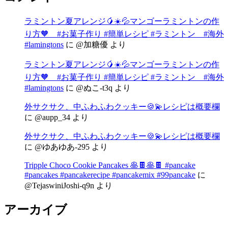
ラミントン夏アレンジ🥭☀️💦マンゴーラミントンの作
り方🧡 #お菓子作り #簡単レシピ #ラミントン #海外
#lamingtons
に
@加糖優
より
ラミントン夏アレンジ🥭☀️💦マンゴーラミントンの作
り方🧡 #お菓子作り #簡単レシピ #ラミントン #海外
#lamingtons
に
@ぬこ-t3q
より
外サクサク、中ふわふわクッキー🍪💫レシピは概要欄
に
@aupp_34
より
外サクサク、中ふわふわクッキー🍪💫レシピは概要欄
に
@ゆあゆあ-295
より
Tripple Choco Cookie Pancakes 🥞🍫🥞🍫 #pancake
#pancakes #pancakerecipe #pancakemix #99pancake
に
@TejaswiniJoshi-q9n
より
アーカイブ