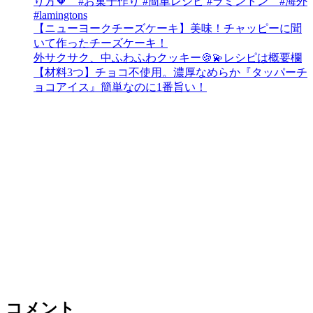
り方🧡 #お菓子作り #簡単レシピ #ラミントン #海外
#lamingtons
【ニューヨークチーズケーキ】美味！チャッピーに聞
いて作ったチーズケーキ！
外サクサク、中ふわふわクッキー🍪💫レシピは概要欄
【材料3つ】チョコ不使用。濃厚なめらか『タッパーチ
ョコアイス』簡単なのに1番旨い！
コメント