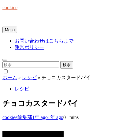
Skip
cookiee
to
content
お菓子でみんなを笑顔にしたい☆
Menu
お問い合わせはこちらまで
運営ポリシー
検
索:
ホーム
»
レシピ
»
チョコカスタードパイ
レシピ
チョコカスタードパイ
cookiee編集部
1年 ago
1年 ago
0
1 mins