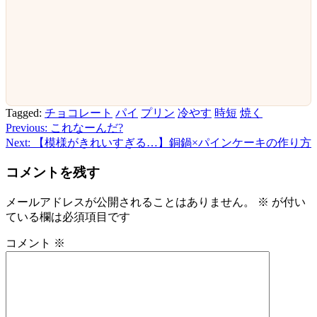
Tagged:
チョコレート
パイ
プリン
冷やす
時短
焼く
Previous:
これなーんだ?
投
Next:
【模様がきれいすぎる…】銅鍋×パインケーキの作り方
稿
コメントを残す
ナ
ビ
メールアドレスが公開されることはありません。
※
が付い
ている欄は必須項目です
ゲ
ー
コメント
※
シ
ョ
ン