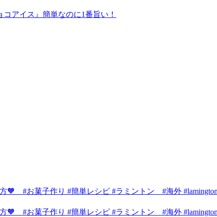
ョコアイス』簡単なのに1番旨い！
 #お菓子作り #簡単レシピ #ラミントン #海外 #lamington
 #お菓子作り #簡単レシピ #ラミントン #海外 #lamington