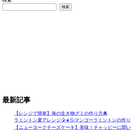
検索
検索
最新記事
【レンジで簡単】海の生き物グミの作り方🐙
ラミントン夏アレンジ🥭☀️💦マンゴーラミントンの作り方🧡
【ニューヨークチーズケーキ】美味！チャッピーに聞い