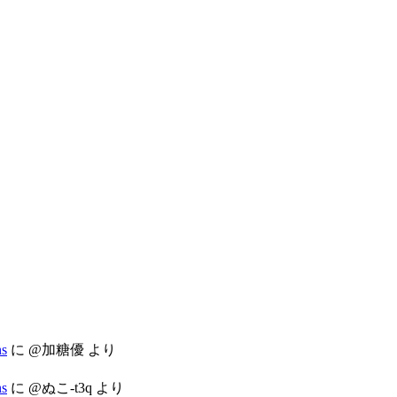
s
に
@加糖優
より
s
に
@ぬこ-t3q
より