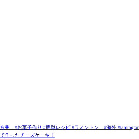
 #お菓子作り #簡単レシピ #ラミントン #海外 #lamington
て作ったチーズケーキ！