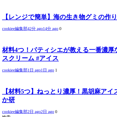
【レンジで簡単】海の生き物グミの作り
cookiee編集部
42分 ago
14分 ago
0
材料4つ！パティシエが教える一番濃厚なバ
スクリーム #アイス
cookiee編集部
1日 ago
1日 ago
1
【材料5つ】ねっとり濃厚！黒胡麻アイス
か研
cookiee編集部
2日 ago
2日 ago
0