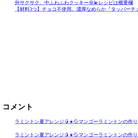
外サクサク、中ふわふわクッキー🍪💫レシピは概要欄
【材料3つ】チョコ不使用。濃厚なめらか『タッパーチ
コメント
ラミントン夏アレンジ🥭☀️💦マンゴーラミントンの作り方🧡
ラミントン夏アレンジ🥭☀️💦マンゴーラミントンの作り方🧡