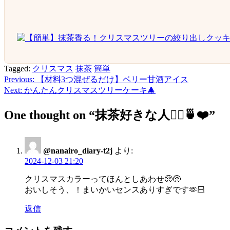
Tagged:
クリスマス
抹茶
簡単
Previous:
【材料3つ混ぜるだけ】ベリー甘酒アイス
投
Next:
かんたんクリスマスツリーケーキ🎄
稿
ナ
One thought on “
抹茶好きな人🙋‍♀️🍵❤️
”
ビ
ゲ
@nanairo_diary-t2j
より:
2024-12-03 21:20
ー
シ
クリスマスカラーってほんとしあわせ🥺🥺
おいしそう、！まいかいセンスありすぎです🫶🏻
ョ
返信
ン