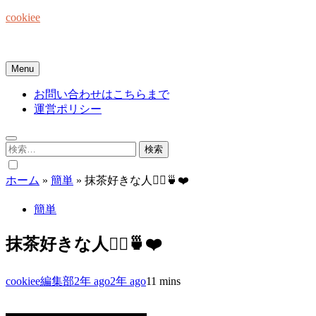
Skip
cookiee
to
content
お菓子でみんなを笑顔にしたい☆
Menu
お問い合わせはこちらまで
運営ポリシー
検
索:
ホーム
»
簡単
»
抹茶好きな人🙋‍♀️🍵❤️
簡単
抹茶好きな人🙋‍♀️🍵❤️
cookiee編集部
2年 ago
2年 ago
1
1 mins