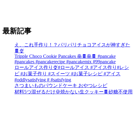
最新記事
え、これ手作り！？パリパリチョコアイスが神すぎた
🍫🍨
Tripple Choco Cookie Pancakes 🥞🍫🥞🍫 #pancake
#pancakes #pancakerecipe #pancakemix #99pancake
ロールアイス作り🍨#ロールアイス #アイス作り#レシ
ピ #お菓子作り #スイーツ #お菓子レシピ #アイス
#oddlysatisfying # #satisfying⁠
さつまいものパウンドケーキ おやつレシピ
材料5つ混ぜるだけ🍪焼かない生クッキー🍫砂糖不使用