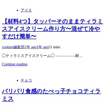
アイス
【材料4つ】タッパーそのままティラミ
スアイスクリーム作り方〜混ぜて冷や
すだけ簡単〜
cookiee編集部
1年 ago
1年 ago
2
1 mins
◯ティラミスアイスクリーム◯ —————-材…
Continue reading
チョコ
パリパリ食感のたべっ子チョコティラ
ミス