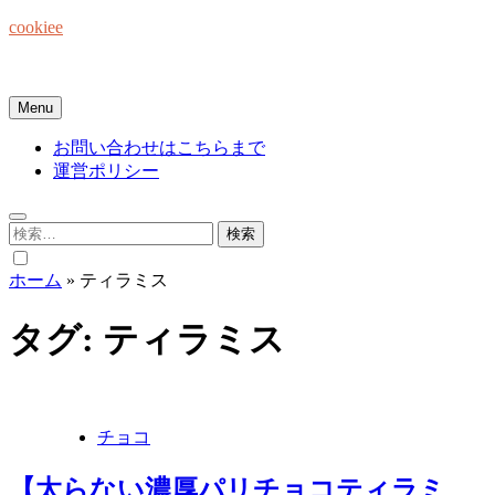
Skip
cookiee
to
content
お菓子でみんなを笑顔にしたい☆
Menu
お問い合わせはこちらまで
運営ポリシー
検
索:
ホーム
»
ティラミス
タグ:
ティラミス
チョコ
【太らない濃厚パリチョコティラミ