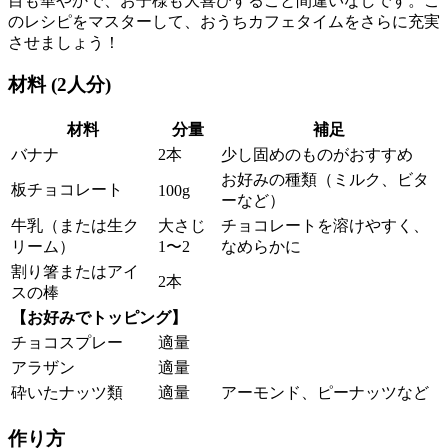
目も華やかで、お子様も大喜びすること間違いなしです。こ
のレシピをマスターして、おうちカフェタイムをさらに充実
させましょう！
材料 (2人分)
材料
分量
補足
バナナ
2本
少し固めのものがおすすめ
お好みの種類（ミルク、ビタ
板チョコレート
100g
ーなど）
牛乳（または生ク
大さじ
チョコレートを溶けやすく、
リーム）
1〜2
なめらかに
割り箸またはアイ
2本
スの棒
【お好みでトッピング】
チョコスプレー
適量
アラザン
適量
砕いたナッツ類
適量
アーモンド、ピーナッツなど
作り方