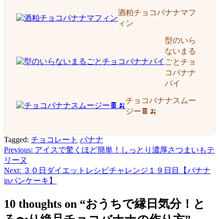
酒粕チョコバナナマフ
ィン
型のいら
ないまる
ごとチョ
コバナナ
パイ
チョコバナナスムー
ジー🍫🍌
Tagged:
チョコレート
バナナ
Previous:
アイスで驚くほど簡単！しっとり濃厚さつまいもテ
投
リーヌ
稿
Next:
３０日ダイエットレシピチャレンジ１９日目【バナナ
inパンケーキ】
ナ
ビ
10 thoughts on “
おうちで縁日気分！と
ゲ