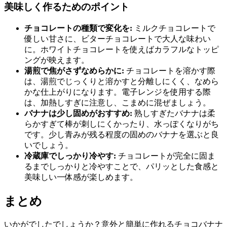
美味しく作るためのポイント
チョコレートの種類で変化を:
ミルクチョコレートで
優しい甘さに、ビターチョコレートで大人な味わい
に。ホワイトチョコレートを使えばカラフルなトッピ
ングが映えます。
湯煎で焦がさずなめらかに:
チョコレートを溶かす際
は、湯煎でじっくりと溶かすと分離しにくく、なめら
かな仕上がりになります。電子レンジを使用する際
は、加熱しすぎに注意し、こまめに混ぜましょう。
バナナは少し固めがおすすめ:
熟しすぎたバナナは柔
らかすぎて棒が刺しにくかったり、水っぽくなりがち
です。少し青みが残る程度の固めのバナナを選ぶと良
いでしょう。
冷蔵庫でしっかり冷やす:
チョコレートが完全に固ま
るまでしっかりと冷やすことで、パリッとした食感と
美味しい一体感が楽しめます。
まとめ
いかがでしたでしょうか？意外と簡単に作れるチョコバナナ