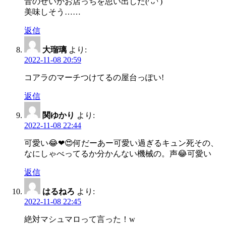
音のせいかお店っちを思い出した(◜ᴗ◝ )
美味しそう……
返信
大瑠璃
より:
2022-11-08 20:59
コアラのマーチつけてるの屋台っぽい!
返信
関ゆかり
より:
2022-11-08 22:44
可愛い😂❤😍何だーあー可愛い過ぎるキュン死その、
なにしゃべってるか分かんない機械の。声😂可愛い
返信
はるねろ
より:
2022-11-08 22:45
絶対マシュマロって言った！w