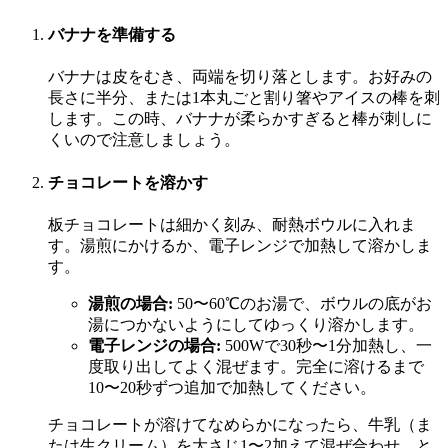
バナナを準備する
バナナは皮をむき、両端を切り落とします。お好みの
長さに半分、または1本丸ごと割り箸やアイスの棒を刺
します。この時、バナナが柔らかすぎると棒が刺しに
くいので注意しましょう。
チョコレートを溶かす
板チョコレートは細かく刻み、耐熱ボウルに入れま
す。湯煎にかけるか、電子レンジで加熱して溶かしま
す。
湯煎の場合:
50〜60℃のお湯で、ボウルの底がお
湯につかないようにしてゆっくり溶かします。
電子レンジの場合:
500Wで30秒〜1分加熱し、一
度取り出してよく混ぜます。完全に溶けるまで
10〜20秒ずつ追加で加熱してください。
チョコレートが溶けてなめらかになったら、牛乳（ま
たは生クリーム）を大さじ1〜2加えて混ぜ合わせ、と