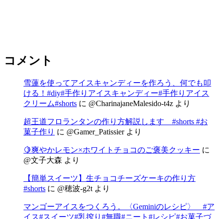
コメント
雪蓮を使ってアイスキャンディーを作ろう、何でも叩
ける！#diy#手作りアイスキャンディー#手作りアイス
クリーム#shorts
に
@CharinajaneMalesido-t4z
より
超王道フロランタンの作り方解説します #shorts #お
菓子作り
に
@Gamer_Patissier
より
🍋爽やかレモン×ホワイトチョコのご褒美クッキー
に
@文子大森
より
【簡単スイーツ】生チョコチーズケーキの作り方
#shorts
に
@穂波-g2t
より
マンゴーアイスをつくろう。〈Geminiのレシピ〉 #ア
イス#スイーツ#乳搾り#無職#ニート#レシピ#お菓子づ