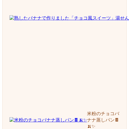
米粉のチョコバ
ナナ蒸しパン🍫
🍌✨️