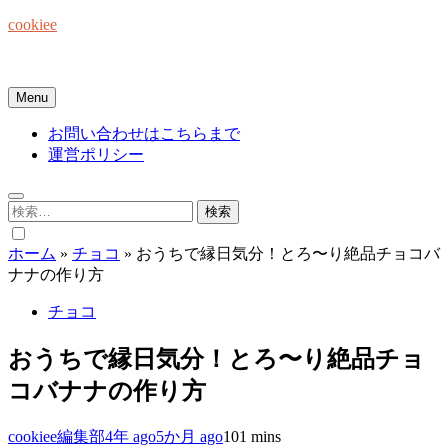
Skip
cookiee
to
content
お菓子でみんなを笑顔にしたい☆
Menu
お問い合わせはこちらまで
運営ポリシー
検
索:
ホーム
»
チョコ
»
おうちで縁日気分！とろ〜り絶品チョコバ
ナナの作り方
チョコ
おうちで縁日気分！とろ〜り絶品チョ
コバナナの作り方
cookiee編集部
4年 ago
5か月 ago
10
1 mins