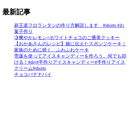
最新記事
超王道フロランタンの作り方解説します #shorts #お
菓子作り
🍋爽やかレモン×ホワイトチョコのご褒美クッキー
【おかあさんのレシピ】娘に伝えたスポンジケーキ｜
家族のために焼く、ふわふわケーキ
雪蓮を使ってアイスキャンディーを作ろう、何でも叩
ける！#diy#手作りアイスキャンディー#手作りアイス
クリーム#shorts
チョコバナナパイ