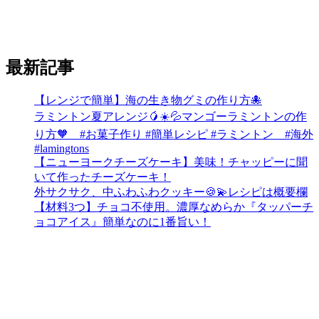
最新記事
【レンジで簡単】海の生き物グミの作り方🐙
ラミントン夏アレンジ🥭☀️💦マンゴーラミントンの作
り方🧡 #お菓子作り #簡単レシピ #ラミントン #海外
#lamingtons
【ニューヨークチーズケーキ】美味！チャッピーに聞
いて作ったチーズケーキ！
外サクサク、中ふわふわクッキー🍪💫レシピは概要欄
【材料3つ】チョコ不使用。濃厚なめらか『タッパーチ
ョコアイス』簡単なのに1番旨い！