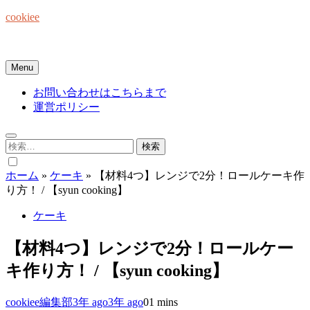
Skip
cookiee
to
content
お菓子でみんなを笑顔にしたい☆
Menu
お問い合わせはこちらまで
運営ポリシー
検
索:
ホーム
»
ケーキ
»
【材料4つ】レンジで2分！ロールケーキ作
り方！ / 【syun cooking】
ケーキ
【材料4つ】レンジで2分！ロールケー
キ作り方！ / 【syun cooking】
cookiee編集部
3年 ago
3年 ago
0
1 mins