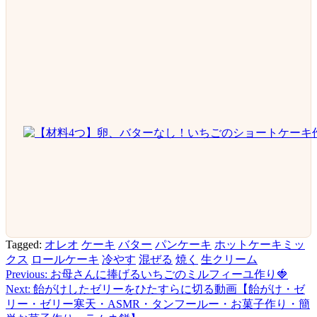
Tagged:
オレオ
ケーキ
バター
パンケーキ
ホットケーキミッ
クス
ロールケーキ
冷やす
混ぜる
焼く
生クリーム
Previous:
お母さんに捧げるいちごのミルフィーユ作り🍓
投
Next:
飴がけしたゼリーをひたすらに切る動画【飴がけ・ゼ
稿
リー・ゼリー寒天・ASMR・タンフールー・お菓子作り・簡