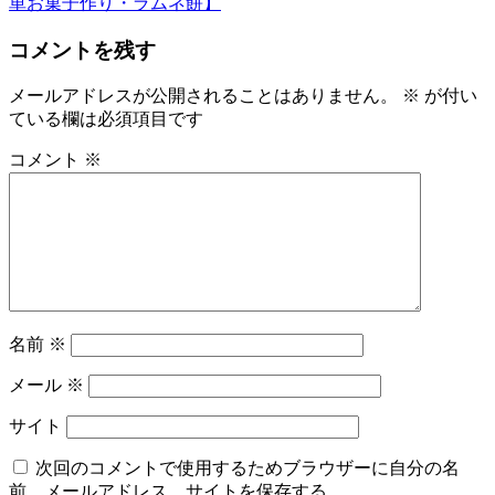
単お菓子作り・ラムネ餅】
ナ
ビ
コメントを残す
ゲ
メールアドレスが公開されることはありません。
※
が付い
ー
ている欄は必須項目です
シ
コメント
※
ョ
ン
名前
※
メール
※
サイト
次回のコメントで使用するためブラウザーに自分の名
前、メールアドレス、サイトを保存する。