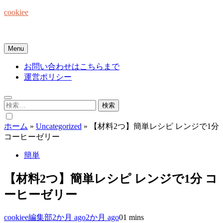
Skip
cookiee
to
content
お菓子でみんなを笑顔にしたい☆
Menu
お問い合わせはこちらまで
運営ポリシー
検
索:
ホーム
»
Uncategorized
»
【材料2つ】簡単レシピ レンジで1分
コーヒーゼリー
簡単
【材料2つ】簡単レシピ レンジで1分 コ
ーヒーゼリー
cookiee編集部
2か月 ago
2か月 ago
0
1 mins