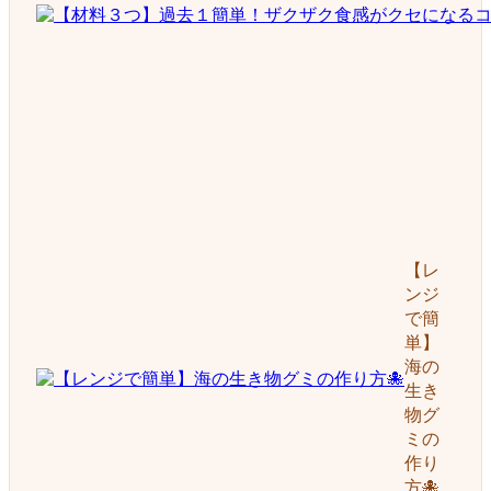
【レ
ンジ
で簡
単】
海の
生き
物グ
ミの
作り
方🐙