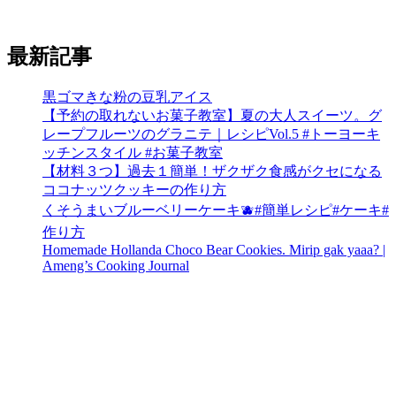
最新記事
黒ゴマきな粉の豆乳アイス
【予約の取れないお菓子教室】夏の大人スイーツ。グ
レープフルーツのグラニテ｜レシピVol.5 #トーヨーキ
ッチンスタイル #お菓子教室
【材料３つ】過去１簡単！ザクザク食感がクセになる
ココナッツクッキーの作り方
くそうまいブルーベリーケーキ🫐#簡単レシピ#ケーキ#
作り方
Homemade Hollanda Choco Bear Cookies. Mirip gak yaaa? |
Ameng’s Cooking Journal