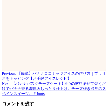
Previous:
【簡単】バナナココナッツアイスの作り方｜プラリ
投
ネをトッピング【お手軽アイスレシピ】
稿
Next:
【バナナバスクチーズケーキ】6つの材料まぜて焼くだ
けでバナナ香る濃厚＆しっとり仕上げ。チーズ好き必見のス
ナ
ペインスイーツ。 #shorts
ビ
コメントを残す
ゲ