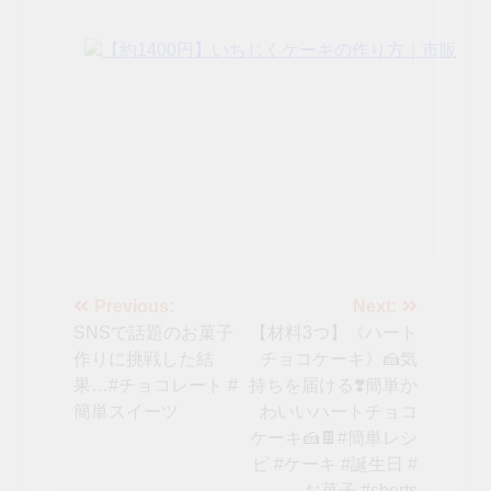
投
Previous:
Next:
SNSで話題のお菓子
【材料3つ】《ハート
稿
作りに挑戦した結
チョコケーキ》🍰気
ナ
果…#チョコレート #
持ちを届ける❣️簡単か
簡単スイーツ
わいいハートチョコ
ビ
ケーキ🍰🍫#簡単レシ
ゲ
ピ #ケーキ #誕生日 #
お菓子 #shorts