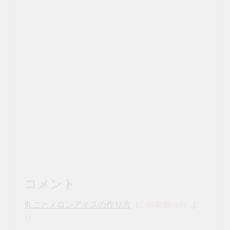
コメント
丸ごとメロンアイスの作り方
に
よ
@亀鶴-w6c
り