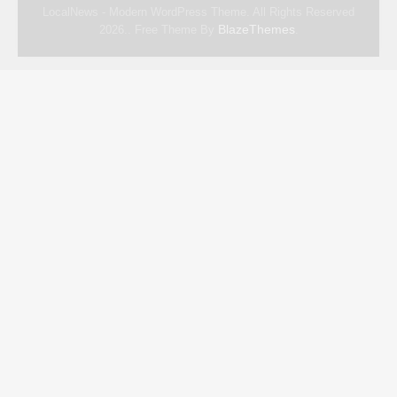
LocalNews - Modern WordPress Theme. All Rights Reserved
BlazeThemes
2026.. Free Theme By
.