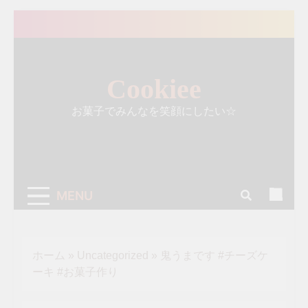
Skip
to
content
Cookiee
お菓子でみんなを笑顔にしたい☆
MENU
ホーム
»
Uncategorized
»
鬼うまです #チーズケ
ーキ #お菓子作り