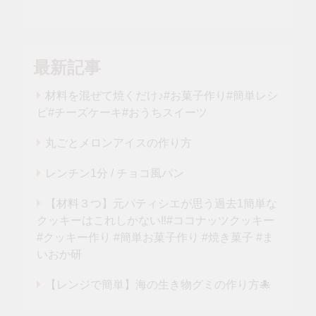
最新記事
材料を混ぜて焼くだけ♪#お菓子作り#簡単レシ
ピ#チーズケーキ#おうちスイーツ
丸ごとメロンアイスの作り方
レンチン1分 / チョコ風パン
【材料３つ】元パティシエが思う過去1簡単な
クッキーはこれしかない‼︎#ココナッツクッキー
#クッキー作り #簡単お菓子作り #焼き菓子 #ま
いおか研
【レンジで簡単】海の生き物グミの作り方🐙