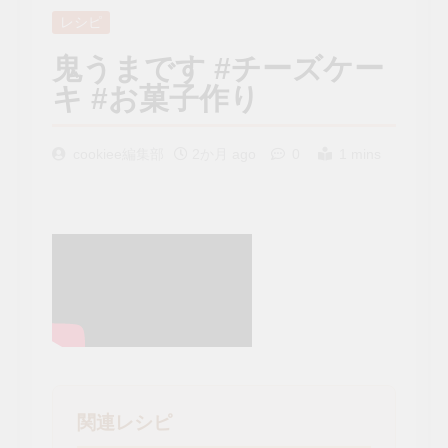
レシピ
鬼うまです #チーズケー
キ #お菓子作り
cookiee編集部
2か月 ago
0
1 mins
関連レシピ