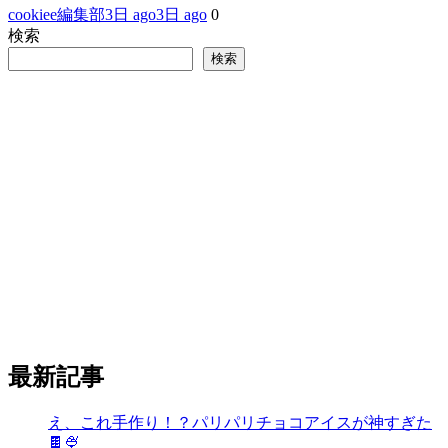
cookiee編集部
3日 ago
3日 ago
0
検索
検索
最新記事
え、これ手作り！？パリパリチョコアイスが神すぎた
🍫🍨