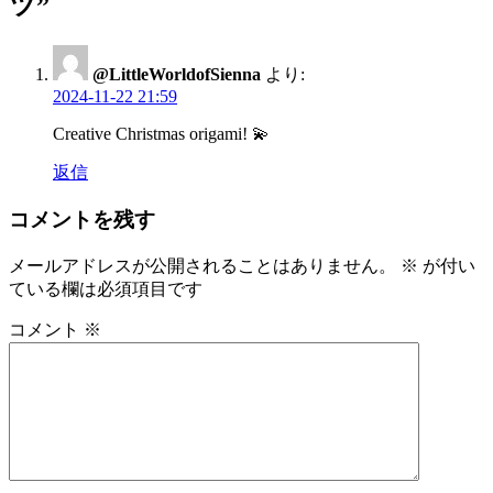
ツ
”
ー
シ
@LittleWorldofSienna
より:
ョ
2024-11-22 21:59
ン
Creative Christmas origami! 💫
返信
コメントを残す
メールアドレスが公開されることはありません。
※
が付い
ている欄は必須項目です
コメント
※