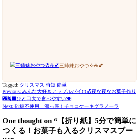
三姉妹おやつ🍪☕️💕
Tagged:
クリスマス
時短
簡単
Previous:
みんな大好きアップルパイ🥧🍎夜な夜なお菓子作り
投
🌃🐈‍⬛ひと口大で食べやすい🍽️
稿
Next:
砂糖不使用、濃っ厚！チョコケーキグラノーラ
ナ
One thought on “
【折り紙】5分で簡単に
ビ
つくる！お菓子も入るクリスマスブー
ゲ