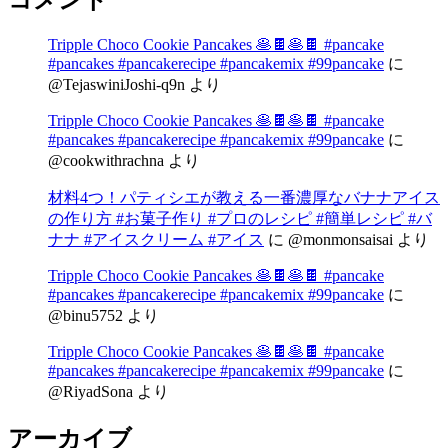
Tripple Choco Cookie Pancakes 🥞🍫🥞🍫 #pancake
#pancakes #pancakerecipe #pancakemix #99pancake
に
@TejaswiniJoshi-q9n
より
Tripple Choco Cookie Pancakes 🥞🍫🥞🍫 #pancake
#pancakes #pancakerecipe #pancakemix #99pancake
に
@cookwithrachna
より
材料4つ！パティシエが教える一番濃厚なバナナアイス
の作り方 #お菓子作り #プロのレシピ #簡単レシピ #バ
ナナ #アイスクリーム #アイス
に
@monmonsaisai
より
Tripple Choco Cookie Pancakes 🥞🍫🥞🍫 #pancake
#pancakes #pancakerecipe #pancakemix #99pancake
に
@binu5752
より
Tripple Choco Cookie Pancakes 🥞🍫🥞🍫 #pancake
#pancakes #pancakerecipe #pancakemix #99pancake
に
@RiyadSona
より
アーカイブ