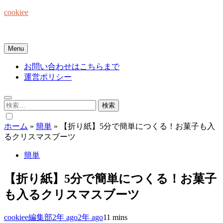
Skip
cookiee
to
content
お菓子でみんなを笑顔にしたい☆
Menu
お問い合わせはこちらまで
運営ポリシー
検
索:
ホーム
»
簡単
»
【折り紙】5分で簡単につくる！お菓子も入
るクリスマスブーツ
簡単
【折り紙】5分で簡単につくる！お菓子
も入るクリスマスブーツ
cookiee編集部
2年 ago
2年 ago
1
1 mins