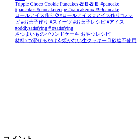
Tripple Choco Cookie Pancakes 🥞🍫🥞🍫 #pancake
#pancakes #pancakerecipe #pancakemix #99pancake
ロールアイス作り🍨#ロールアイス #アイス作り#レシ
ピ #お菓子作り #スイーツ #お菓子レシピ #アイス
#oddlysatisfying # #satisfying⁠
さつまいものパウンドケーキ おやつレシピ
材料5つ混ぜるだけ🍪焼かない生クッキー🍫砂糖不使用
コメント