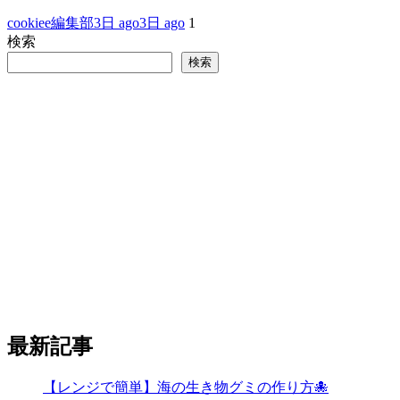
cookiee編集部
3日 ago
3日 ago
1
検索
検索
最新記事
【レンジで簡単】海の生き物グミの作り方🐙