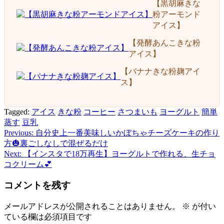
【黒胡麻きな
粉アーモンド
アイス】
【発酵あんこきな粉
アイス】
【バナナきな粉麹アイ
ス】
Tagged:
アイス
きな粉
コーヒー
さつまいも
ヨーグルト
簡単
蒸す
豆乳
Previous:
自分史上一番美味しいかぼちゃチーズケーキの作り
投
方🎃裏ごしなしで混ぜるだけ
稿
Next:
【インスタで18万再生】ヨーグルトで作れる、生チョ
コクリーム💕
ナ
ビ
コメントを残す
ゲ
メールアドレスが公開されることはありません。
※
が付い
ー
ている欄は必須項目です