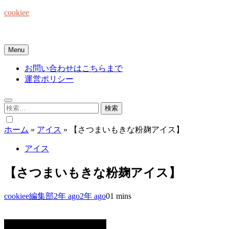
Skip
cookiee
to
content
お菓子でみんなを笑顔にしたい☆
Menu
お問い合わせはこちらまで
運営ポリシー
検
索:
ホーム
»
アイス
»
【さつまいもきな粉麹アイス】
アイス
【さつまいもきな粉麹アイス】
cookiee編集部
2年 ago
2年 ago
0
1 mins