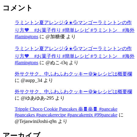
コメント
ラミントン夏アレンジ🥭☀️💦マンゴーラミントンの作
り方🧡 #お菓子作り #簡単レシピ #ラミントン #海外
#lamingtons
に
@加糖優
より
ラミントン夏アレンジ🥭☀️💦マンゴーラミントンの作
り方🧡 #お菓子作り #簡単レシピ #ラミントン #海外
#lamingtons
に
@ぬこ-t3q
より
外サクサク、中ふわふわクッキー🍪💫レシピは概要欄
に
@aupp_34
より
外サクサク、中ふわふわクッキー🍪💫レシピは概要欄
に
@ゆあゆあ-295
より
Tripple Choco Cookie Pancakes 🥞🍫🥞🍫 #pancake
#pancakes #pancakerecipe #pancakemix #99pancake
に
@TejaswiniJoshi-q9n
より
アーカイブ