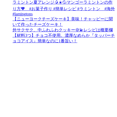
ラミントン夏アレンジ🥭☀️💦マンゴーラミントンの作
り方🧡 #お菓子作り #簡単レシピ #ラミントン #海外
#lamingtons
【ニューヨークチーズケーキ】美味！チャッピーに聞
いて作ったチーズケーキ！
外サクサク、中ふわふわクッキー🍪💫レシピは概要欄
【材料3つ】チョコ不使用。濃厚なめらか『タッパーチ
ョコアイス』簡単なのに1番旨い！