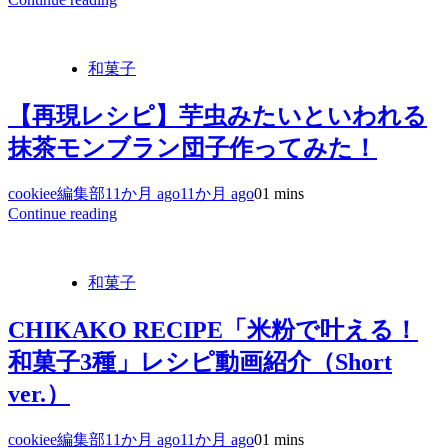
和菓子
【再現レシピ】芋虫みたいといわれる
抹茶モンブラン団子作ってみた！
cookiee編集部
11か月 ago
11か月 ago
0
1 mins
Continue reading
和菓子
CHIKAKO RECIPE「米粉で叶える！
和菓子3種」レシピ動画紹介（Short
ver.）
cookiee編集部
11か月 ago
11か月 ago
0
1 mins