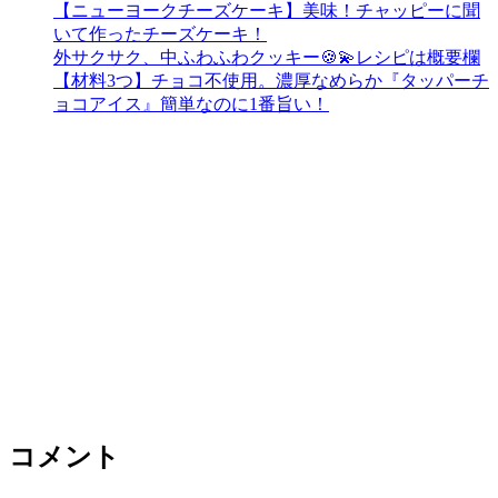
【ニューヨークチーズケーキ】美味！チャッピーに聞
いて作ったチーズケーキ！
外サクサク、中ふわふわクッキー🍪💫レシピは概要欄
【材料3つ】チョコ不使用。濃厚なめらか『タッパーチ
ョコアイス』簡単なのに1番旨い！
コメント