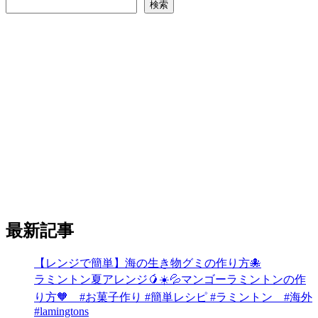
検索
最新記事
【レンジで簡単】海の生き物グミの作り方🐙
ラミントン夏アレンジ🥭☀️💦マンゴーラミントンの作
り方🧡 #お菓子作り #簡単レシピ #ラミントン #海外
#lamingtons