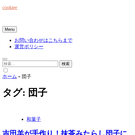
Skip
cookiee
to
content
お菓子でみんなを笑顔にしたい☆
Menu
お問い合わせはこちらまで
運営ポリシー
検
索:
ホーム
»
団子
タグ:
団子
和菓子
吉田羊が手作り！抹茶みたらし団子に