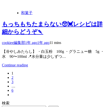
和菓子
もっちもちたまらない🥺💓レシピは詳
細からどうぞ🍡
cookiee編集部
1年 ago
1年 ago
1
1 mins
【冷やしみたらし】 ・白玉粉 100g ・グラニュー糖 5g ・
水 90〜100ml 📍水分量は少しずつ…
Continue reading
1
2
3
…
6
検索