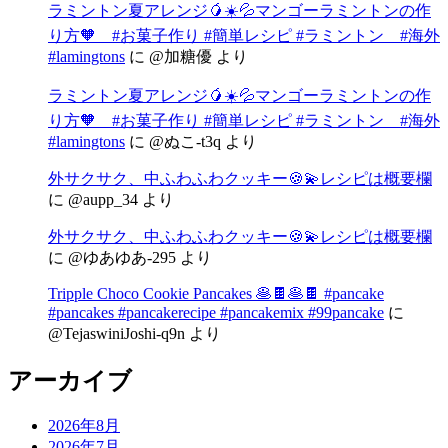
ラミントン夏アレンジ🥭☀️💦マンゴーラミントンの作
り方🧡 #お菓子作り #簡単レシピ #ラミントン #海外
#lamingtons
に
@加糖優
より
ラミントン夏アレンジ🥭☀️💦マンゴーラミントンの作
り方🧡 #お菓子作り #簡単レシピ #ラミントン #海外
#lamingtons
に
@ぬこ-t3q
より
外サクサク、中ふわふわクッキー🍪💫レシピは概要欄
に
@aupp_34
より
外サクサク、中ふわふわクッキー🍪💫レシピは概要欄
に
@ゆあゆあ-295
より
Tripple Choco Cookie Pancakes 🥞🍫🥞🍫 #pancake
#pancakes #pancakerecipe #pancakemix #99pancake
に
@TejaswiniJoshi-q9n
より
アーカイブ
2026年8月
2026年7月