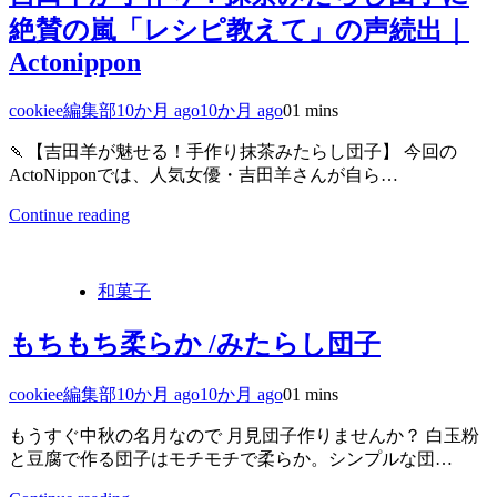
絶賛の嵐「レシピ教えて」の声続出｜
Actonippon
cookiee編集部
10か月 ago
10か月 ago
0
1 mins
🍡【吉田羊が魅せる！手作り抹茶みたらし団子】 今回の
ActoNipponでは、人気女優・吉田羊さんが自ら…
Continue reading
和菓子
もちもち柔らか /みたらし団子
cookiee編集部
10か月 ago
10か月 ago
0
1 mins
もうすぐ中秋の名月なので 月見団子作りませんか？ 白玉粉
と豆腐で作る団子はモチモチで柔らか。シンプルな団…