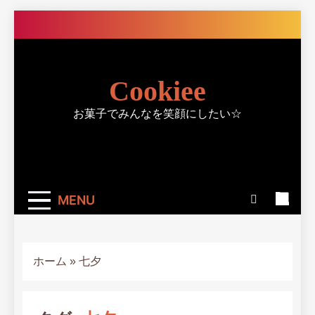
Skip
to
content
Cookiee
お菓子でみんなを笑顔にしたい☆
MENU
ホーム
»
七夕