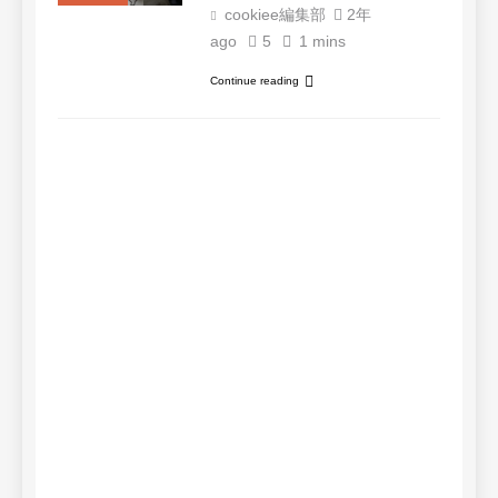
cookiee編集部
2年
ago
5
1 mins
Continue reading
アイス
【
わ
シ
夕
ア
c
集
ago
min
今
ト7
っ