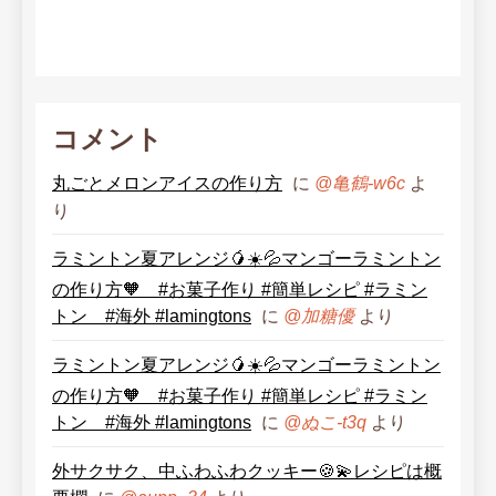
コメント
丸ごとメロンアイスの作り方
に
よ
@亀鶴-w6c
り
ラミントン夏アレンジ🥭☀️💦マンゴーラミントン
の作り方🧡 #お菓子作り #簡単レシピ #ラミン
トン #海外 #lamingtons
に
より
@加糖優
ラミントン夏アレンジ🥭☀️💦マンゴーラミントン
の作り方🧡 #お菓子作り #簡単レシピ #ラミン
トン #海外 #lamingtons
に
より
@ぬこ-t3q
外サクサク、中ふわふわクッキー🍪💫レシピは概