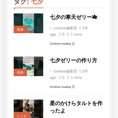
タグ:
七夕
七夕の寒天ゼリー🎋
cookiee編集部
1年
簡単
ago
0
1 mins
Continue reading
七夕ゼリーの作り方
cookiee編集部
2年
簡単
ago
0
1 mins
Continue reading
星のかけらタルトを作
ったよ
レシピ