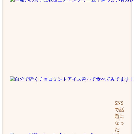
SNS
で話
題に
なっ
た