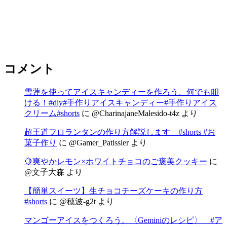
コメント
雪蓮を使ってアイスキャンディーを作ろう、何でも叩
ける！#diy#手作りアイスキャンディー#手作りアイス
クリーム#shorts
に
@CharinajaneMalesido-t4z
より
超王道フロランタンの作り方解説します #shorts #お
菓子作り
に
@Gamer_Patissier
より
🍋爽やかレモン×ホワイトチョコのご褒美クッキー
に
@文子大森
より
【簡単スイーツ】生チョコチーズケーキの作り方
#shorts
に
@穂波-g2t
より
マンゴーアイスをつくろう。〈Geminiのレシピ〉 #ア