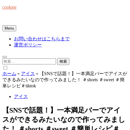
Skip
cookiee
to
content
お菓子でみんなを笑顔にしたい☆
Menu
お問い合わせはこちらまで
運営ポリシー
検
索:
ホーム
»
アイス
»
【SNSで話題！】一本満足バーでアイスが
できるみたいなので作ってみました！ ＃shorts ＃sweet ＃簡
単レシピ＃tiktok
アイス
【SNSで話題！】一本満足バーでアイ
スができるみたいなので作ってみまし
た！ ＃shorts ＃sweet ＃簡単レシピ＃