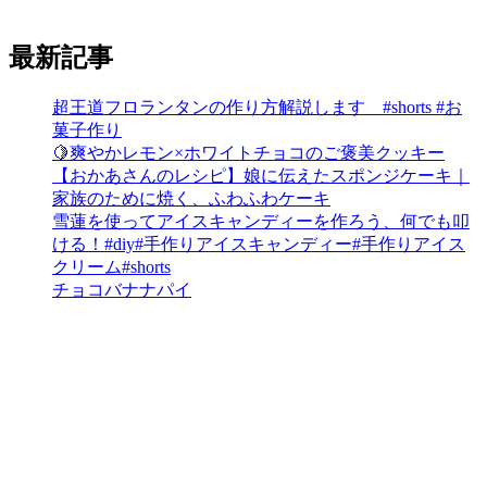
最新記事
超王道フロランタンの作り方解説します #shorts #お
菓子作り
🍋爽やかレモン×ホワイトチョコのご褒美クッキー
【おかあさんのレシピ】娘に伝えたスポンジケーキ｜
家族のために焼く、ふわふわケーキ
雪蓮を使ってアイスキャンディーを作ろう、何でも叩
ける！#diy#手作りアイスキャンディー#手作りアイス
クリーム#shorts
チョコバナナパイ