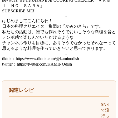
hey guys! we are JAPANESE COOKING CREATER『ＫＡＭ
Ｉ ＮＯ ＳＡＲＡ』
SUBSCRIBE ME!!
———————————————-
はじめましてこんにちわ！
日本の料理クリエイター集団の『かみのさら』です。
私たちの活動は、誰でも作れそうでおいしそうな料理を音と
テンポ感で楽しんでいただけるような
チャンネル作りを目標に、ありそうでなかったそれなーって
思えるような料理を作っていきたいと思っております。
———————————————-
tiktok：https://www.tiktok.com/@kaminodish
twitter：https://twitter.com/KAMINOdish
———————————————-
関連レシピ
SNS
で流
行っ