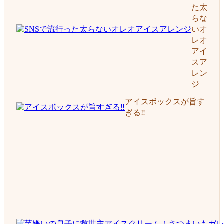
た太
らな
いオ
レオ
アイ
スア
レン
ジ
アイスボックスが旨す
ぎる‼︎