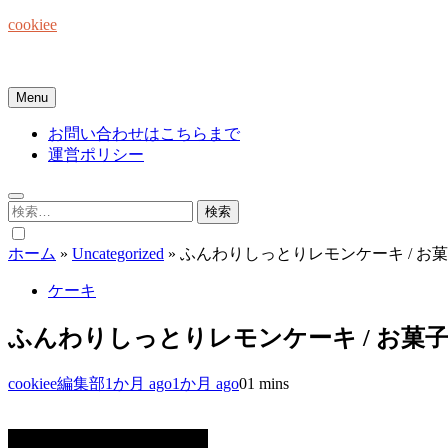
Skip
cookiee
to
content
お菓子でみんなを笑顔にしたい☆
Menu
お問い合わせはこちらまで
運営ポリシー
検
索:
ホーム
»
Uncategorized
»
ふんわりしっとりレモンケーキ / お
ケーキ
ふんわりしっとりレモンケーキ / お菓
cookiee編集部
1か月 ago
1か月 ago
0
1 mins