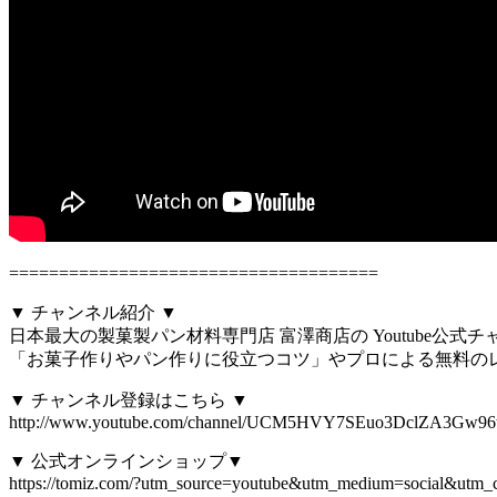
=====================================
▼ チャンネル紹介 ▼
日本最大の製菓製パン材料専門店 富澤商店の Youtube公式
「お菓子作りやパン作りに役立つコツ」やプロによる無料の
▼ チャンネル登録はこちら ▼
http://www.youtube.com/channel/UCM5HVY7SEuo3DclZA3Gw96w
▼ 公式オンラインショップ▼
https://tomiz.com/?utm_source=youtube&utm_medium=social&utm_