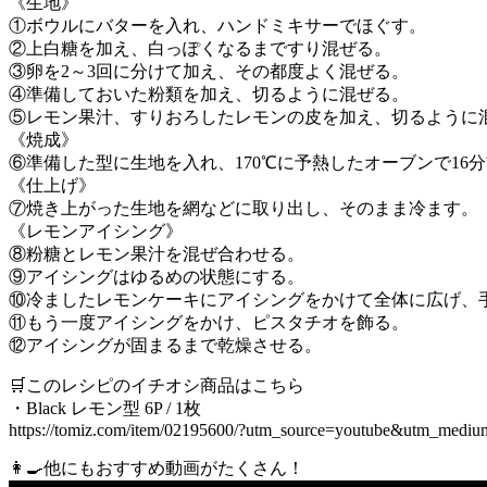
《生地》
①ボウルにバターを入れ、ハンドミキサーでほぐす。
②上白糖を加え、白っぽくなるまですり混ぜる。
③卵を2～3回に分けて加え、その都度よく混ぜる。
④準備しておいた粉類を加え、切るように混ぜる。
⑤レモン果汁、すりおろしたレモンの皮を加え、切るように
《焼成》
⑥準備した型に生地を入れ、170℃に予熱したオーブンで16
《仕上げ》
⑦焼き上がった生地を網などに取り出し、そのまま冷ます。
《レモンアイシング》
⑧粉糖とレモン果汁を混ぜ合わせる。
⑨アイシングはゆるめの状態にする。
⑩冷ましたレモンケーキにアイシングをかけて全体に広げ、
⑪もう一度アイシングをかけ、ピスタチオを飾る。
⑫アイシングが固まるまで乾燥させる。
🛒このレシピのイチオシ商品はこちら
・Black レモン型 6P / 1枚
https://tomiz.com/item/02195600/?utm_source=youtube&utm_medi
👩‍🍳他にもおすすめ動画がたくさん！