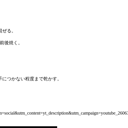
混ぜる。
分前後焼く。
手につかない程度まで乾かす。
um=social&utm_content=yt_description&utm_campaign=youtube_2606