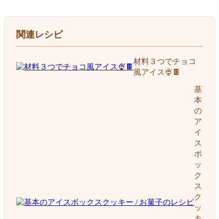
関連レシピ
材料３つでチョコ
風アイス🍨🍫
基
本
の
ア
イ
ス
ボ
ッ
ク
ス
ク
ッ
キ