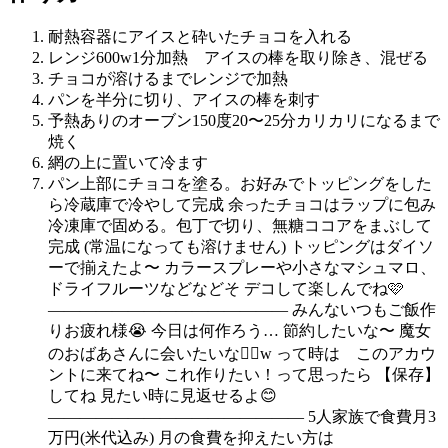
耐熱容器にアイスと砕いたチョコを入れる
レンジ600w1分加熱 アイスの棒を取り除き、混ぜる
チョコが溶けるまでレンジで加熱
パンを半分に切り、アイスの棒を刺す
予熱ありのオーブン150度20〜25分カリカリになるまで
焼く
網の上に置いて冷ます
パン上部にチョコを塗る。お好みでトッピングをした
ら冷蔵庫で冷やして完成 余ったチョコはラップに包み
冷凍庫で固める。包丁で切り、無糖ココアをまぶして
完成 (常温になっても溶けません) トッピングはダイソ
ーで揃えたよ〜 カラースプレーや小さなマシュマロ、
ドライフルーツなどなどそ デコして楽しんでね🩷
——————————————— みんないつもご飯作
りお疲れ様😭 今日は何作ろう… 節約したいな〜 魔女
のおばあさんに会いたいな🧙‍♀️w って時は このアカウ
ントに来てね〜 これ作りたい！って思ったら 【保存】
してね 見たい時に見返せるよ😊
———————————————— 5人家族で食費月3
万円(米代込み) 月の食費を抑えたい方は