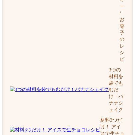
ー
/
お
菓
子
の
レ
シ
ピ
3つの
材料を
袋でも
むだ
け！バ
ナナシ
ェイク
材料3つだ
け！ アイ
スで生チョ