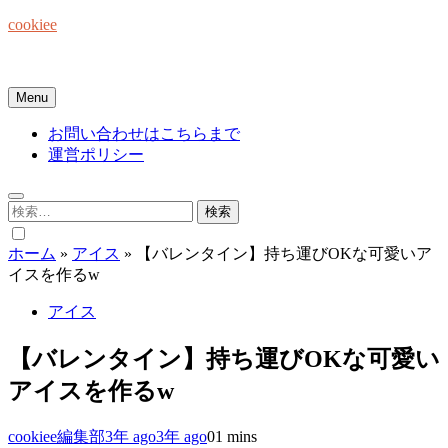
Skip
cookiee
to
content
お菓子でみんなを笑顔にしたい☆
Menu
お問い合わせはこちらまで
運営ポリシー
検
索:
ホーム
»
アイス
»
【バレンタイン】持ち運びOKな可愛いア
イスを作るw
アイス
【バレンタイン】持ち運びOKな可愛い
アイスを作るw
cookiee編集部
3年 ago
3年 ago
0
1 mins