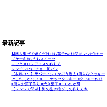
最新記事
材料を混ぜて焼くだけ♪#お菓子作り#簡単レシピ#チー
ズケーキ#おうちスイーツ
丸ごとメロンアイスの作り方
レンチン1分 / チョコ風パン
【材料３つ】元パティシエが思う過去1簡単なクッキー
はこれしかない‼︎#ココナッツクッキー #クッキー作り
#簡単お菓子作り #焼き菓子 #まいおか研
【レンジで簡単】海の生き物グミの作り方🐙