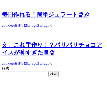
毎日作れる！簡単ジェラート🍨🎶
cookiee編集部
2日 ago
2日 ago
0
え、これ手作り！？パリパリチョコア
イスが神すぎた🍫🍨
cookiee編集部
3日 ago
3日 ago
0
検索
検索