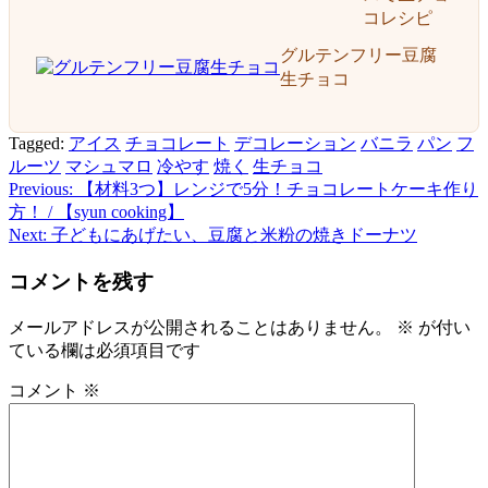
コレシピ
グルテンフリー豆腐
生チョコ
Tagged:
アイス
チョコレート
デコレーション
バニラ
パン
フ
ルーツ
マシュマロ
冷やす
焼く
生チョコ
Previous:
【材料3つ】レンジで5分！チョコレートケーキ作り
投
方！ / 【syun cooking】
稿
Next:
子どもにあげたい、豆腐と米粉の焼きドーナツ
ナ
コメントを残す
ビ
メールアドレスが公開されることはありません。
※
が付い
ゲ
ている欄は必須項目です
ー
コメント
※
シ
ョ
ン